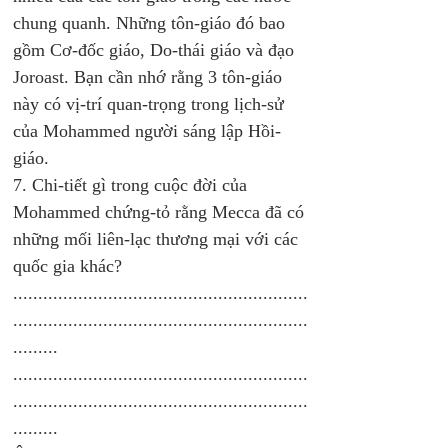
chung quanh. Những tôn-giáo đó bao 
gồm Cơ-đốc giáo, Do-thái giáo và đạo 
Joroast. Bạn cần nhớ rằng 3 tôn-giáo 
này có vị-trí quan-trọng trong lịch-sử 
của Mohammed người sáng lập Hồi-
giáo. 
7. Chi-tiết gì trong cuộc đời của 
Mohammed chứng-tỏ rằng Mecca đã có 
những mối liên-lạc thương mại với các 
quốc gia khác? 
...........................................................
...........................................................
.........
...........................................................
...........................................................
.........