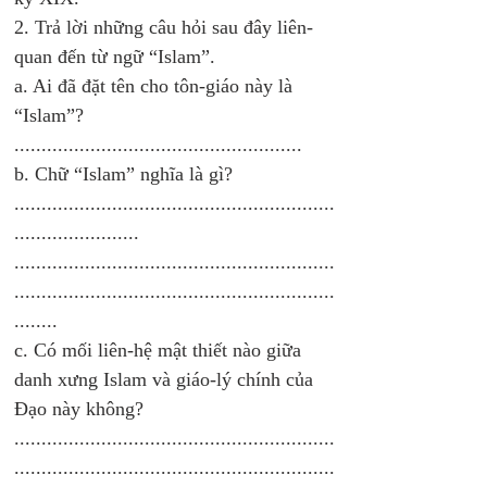
2. Trả lời những câu hỏi sau đây liên-
quan đến từ ngữ “Islam”. 
a. Ai đã đặt tên cho tôn-giáo này là 
“Islam”? 
.....................................................
b. Chữ “Islam” nghĩa là gì? 
...........................................................
.......................
...........................................................
...........................................................
........
c. Có mối liên-hệ mật thiết nào giữa 
danh xưng Islam và giáo-lý chính của 
Đạo này không?
...........................................................
...........................................................