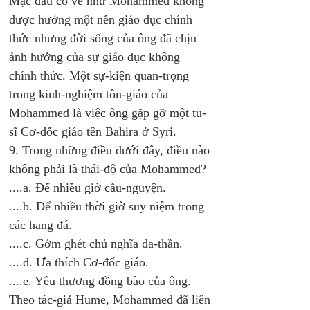
Mặc dầu có vẻ như Mohammed không 
được hưởng một nền giáo dục chính 
thức nhưng đời sống của ông đã chịu 
ảnh hưởng của sự giáo dục không 
chính thức. Một sự-kiện quan-trọng 
trong kinh-nghiệm tôn-giáo của 
Mohammed là việc ông gặp gỡ một tu-
sĩ Cơ-đốc giáo tên Bahira ở Syri. 
9. Trong những điều dưới đây, điều nào 
không phải là thái-độ của Mohammed?
....a. Để nhiều giờ cầu-nguyện.
....b. Để nhiều thời giờ suy niệm trong 
các hang đá. 
....c. Gớm ghét chủ nghĩa đa-thần. 
....d. Ưa thích Cơ-đốc giáo.
....e. Yêu thương đồng bào của ông. 
Theo tác-giả Hume, Mohammed đã liên 