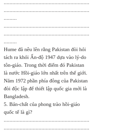
...........................................................
...........................................................
.........
...........................................................
...........................................................
......... 
Hume đã nêu lên rằng Pakistan đòi hỏi 
tách ra khỏi Ấn-độ 1947 dựa vào lý-do 
tôn-giáo. Trong thời điểm đó Pakistan 
là nước Hồi-giáo lớn nhất trên thế giới. 
Năm 1972 phần phía đông của Pakistan 
đòi độc lập để thiết lập quốc gia mới là 
Bangladesh. 
5. Bản-chất của phong trào hồi-giáo 
quốc tế là gì? 
...........................................................
...........................................................