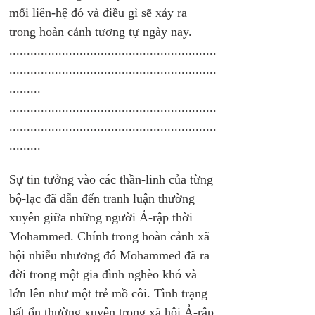
mối liên-hệ đó và điều gì sẽ xảy ra 
trong hoàn cảnh tương tự ngày nay. 
...........................................................
...........................................................
.........
...........................................................
...........................................................
.........
Sự tin tưởng vào các thần-linh của từng 
bộ-lạc đã dẫn đến tranh luận thường 
xuyên giữa những người Ả-rập thời 
Mohammed. Chính trong hoàn cảnh xã 
hội nhiễu nhương đó Mohammed đã ra 
đời trong một gia đình nghèo khó và 
lớn lên như một trẻ mồ côi. Tình trạng 
bất ổn thường xuyên trong xã hội Ả-rập 