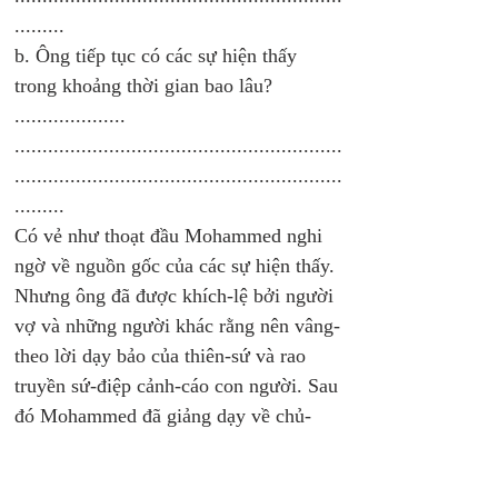
.........
b. Ông tiếp tục có các sự hiện thấy 
trong khoảng thời gian bao lâu? 
....................
...........................................................
...........................................................
......... 
Có vẻ như thoạt đầu Mohammed nghi 
ngờ về nguồn gốc của các sự hiện thấy. 
Nhưng ông đã được khích-lệ bởi người 
vợ và những người khác rằng nên vâng-
theo lời dạy bảo của thiên-sứ và rao 
truyền sứ-điệp cảnh-cáo con người. Sau 
đó Mohammed đã giảng dạy về chủ-
nghĩa độc-thần và tuyên-bố sự đoán-
phạt đối với Mecca. 