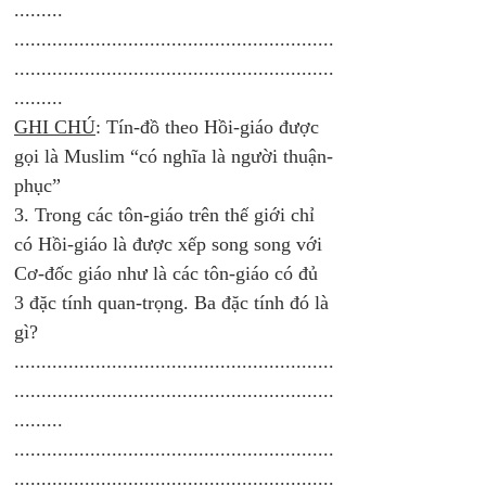
.........
...........................................................
...........................................................
......... 
GHI CHÚ
: Tín-đồ theo Hồi-giáo được 
gọi là Muslim “có nghĩa là người thuận-
phục” 
3. Trong các tôn-giáo trên thế giới chỉ 
có Hồi-giáo là được xếp song song với 
Cơ-đốc giáo như là các tôn-giáo có đủ 
3 đặc tính quan-trọng. Ba đặc tính đó là 
gì?
...........................................................
...........................................................
.........
...........................................................
...........................................................