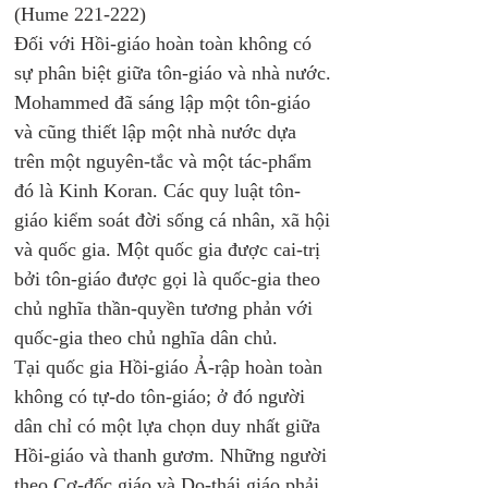
(Hume 221-222)
Đối với Hồi-giáo hoàn toàn không có 
sự phân biệt giữa tôn-giáo và nhà nước. 
Mohammed đã sáng lập một tôn-giáo 
và cũng thiết lập một nhà nước dựa 
trên một nguyên-tắc và một tác-phẩm 
đó là Kinh Koran. Các quy luật tôn-
giáo kiểm soát đời sống cá nhân, xã hội 
và quốc gia. Một quốc gia được cai-trị 
bởi tôn-giáo được gọi là quốc-gia theo 
chủ nghĩa thần-quyền tương phản với 
quốc-gia theo chủ nghĩa dân chủ. 
Tại quốc gia Hồi-giáo Ả-rập hoàn toàn 
không có tự-do tôn-giáo; ở đó người 
dân chỉ có một lựa chọn duy nhất giữa 
Hồi-giáo và thanh gươm. Những người 
theo Cơ-đốc giáo và Do-thái giáo phải 