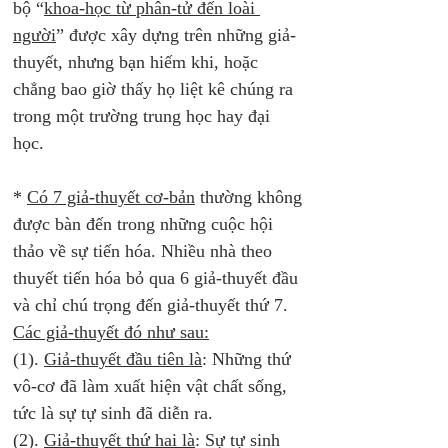
bộ “
khoa-học từ phân-tử đến loài 
người
” được xây dựng trên những giả-
thuyết, nhưng bạn hiếm khi, hoặc 
chẳng bao giờ thấy họ liệt kê chúng ra 
trong một trường trung học hay đại 
học. 
* 
Có 7 giả-thuyết cơ-bản
 thường không 
được bàn đến trong những cuộc hội 
thảo về sự tiến hóa. Nhiều nhà theo 
thuyết tiến hóa bỏ qua 6 giả-thuyết đầu 
và chỉ chú trọng đến giả-thuyết thứ 7. 
Các giả-thuyết đó như sau:
(1). 
Giả-thuyết đầu tiên là
: Những thứ 
vô-cơ đã làm xuất hiện vật chất sống, 
tức là sự tự sinh đã diễn ra. 
(2). 
Giả-thuyết thứ hai là
: Sự tự sinh 