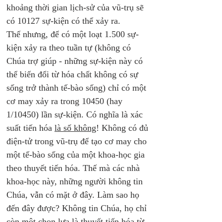
khoảng thời gian lịch-sử của vũ-trụ sẽ 
có 10127 sự-kiện có thể xảy ra. 
Thế nhưng, để có một loạt 1.500 sự-
kiện xảy ra theo tuần tự (không có 
Chúa trợ giúp - những sự-kiện này có 
thể biến đổi từ hóa chất không có sự 
sống trở thành tế-bào sống) chỉ có một 
cơ may xảy ra trong 10450 (hay 
1/10450) lần sự-kiện. Có nghĩa là xác 
suất tiến hóa 
là số không
! Không có đủ 
điện-tử trong vũ-trụ để tạo cơ may cho 
một tế-bào sống của một khoa-học gia 
theo thuyết tiến hóa. Thế mà các nhà 
khoa-học này, những người không tin 
Chúa, vẫn có mặt ở đây. Làm sao họ 
đến đây được? Không tin Chúa, họ chỉ 
còn một chọn lựa là thuyết tiến hóa từ 