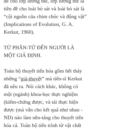
đề cho lớp lưỡng thê, lớp lưỡng thê là 
tiền đề cho loài bò sát và loài bò sát là 
“cội nguồn của chim chóc và động vật” 
(Implications of Evolution, G. A. 
Kerkut, 1960). 
TỪ PHÂN-TỬ ĐẾN NGƯỜI LÀ 
MỘT GIẢ ĐỊNH.
Toàn bộ thuyết tiến hóa gồm hết thảy 
những “
giả-thuyế
t” mà tiến-sĩ Kerkut 
đã nêu ra. Nói cách khác, không có 
một (ngành) khoa-học thực nghiệm 
(kiểm-chứng được, và tái thực hiện 
được (mà vẫn cho kết quả như nhau - 
ND) nào làm nền-tảng cho thuyết tiến 
hóa cả. Toàn bộ tiến trình từ vật chất 