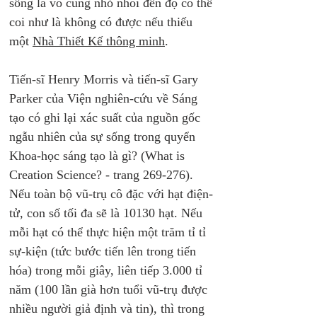
sống là vô cùng nhỏ nhoi đến độ có thể 
coi như là không có được nếu thiếu 
một 
Nhà Thiết Kế thông minh
. 
Tiến-sĩ Henry Morris và tiến-sĩ Gary 
Parker của Viện nghiên-cứu về Sáng 
tạo có ghi lại xác suất của nguồn gốc 
ngẫu nhiên của sự sống trong quyển 
Khoa-học sáng tạo là gì? (What is 
Creation Science? - trang 269-276). 
Nếu toàn bộ vũ-trụ cô đặc với hạt điện-
tử, con số tối đa sẽ là 10130 hạt. Nếu 
mỗi hạt có thể thực hiện một trăm tỉ tỉ 
sự-kiện (tức bước tiến lên trong tiến 
hóa) trong mỗi giây, liên tiếp 3.000 tỉ 
năm (100 lần già hơn tuổi vũ-trụ được 
nhiều người giả định và tin), thì trong 