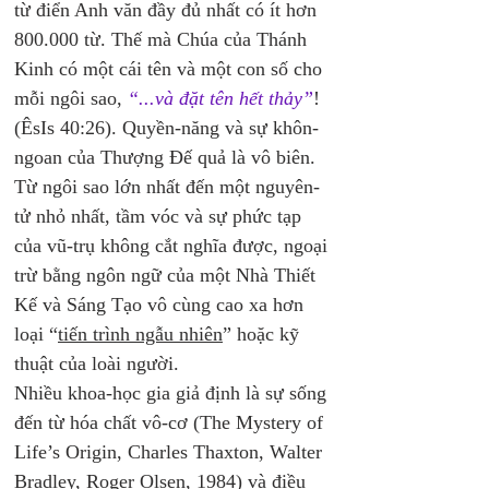
từ điển Anh văn đầy đủ nhất có ít hơn 
800.000 từ. Thế mà Chúa của Thánh 
Kinh có một cái tên và một con số cho 
mỗi ngôi sao,
“...và đặt tên hết thảy”
! 
(ÊsIs 40:26). Quyền-năng và sự khôn-
ngoan của Thượng Đế quả là vô biên. 
Từ ngôi sao lớn nhất đến một nguyên-
tử nhỏ nhất, tầm vóc và sự phức tạp 
của vũ-trụ không cắt nghĩa được, ngoại 
trừ bằng ngôn ngữ của một Nhà Thiết 
Kế và Sáng Tạo vô cùng cao xa hơn 
loại “
tiến trình ngẫu nhiên
” hoặc kỹ 
thuật của loài người. 
Nhiều khoa-học gia giả định là sự sống 
đến từ hóa chất vô-cơ (The Mystery of 
Life’s Origin, Charles Thaxton, Walter 
Bradley, Roger Olsen, 1984) và điều 