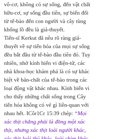
vô-cơ, không có sự sống, đến vật chất 
hữu-cơ, sự sống đầu tiên, sự biến đổi 
từ tế-bào đến con người và cây tùng 
khổng lồ đều là giả-thuyết. 
Tiến-sĩ Kerkut đã nêu rõ ràng giả-
thuyết về sự tiến hóa của mọi sự sống 
đều bắt đầu từ tế-bào đầu tiên đó. Tuy 
nhiên, nhờ kính hiển vi điện-tử, các 
nhà khoa-học khám phá là có sự khác 
biệt về bản-chất của tế-bào trong các 
loại động vật khác nhau. Kính hiển vi 
cho thấy những chất sống trong Cây 
tiến hóa không có vẻ gì liên-quan với 
nhau hết. ICôr1Cr 15:39 chép: 
“Mọi 
xác thịt chẳng phải là đồng một xác 
thịt, nhưng xác thịt loài người khác, 
xác thịt loài thú khác, loài chim khác, 