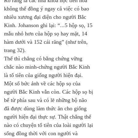
Rõ ràng là các nhà khoa học tiến hóa 
không thể đồng ý ngay cả việc có bao 
nhiêu xương đại diện cho người Bắc 
Kinh. Johanson ghi lại: “...5 hộp sọ, 15 
mẫu nhỏ hơn của hộp sọ hay mặt, 14 
hàm dưới và 152 cái răng” (như trên, 
trang 32). 
Thế thì chẳng có bằng chứng vững 
chắc nào minh-chứng người Bắc Kinh 
là tổ tiên của giống người hiện đại. 
Một số bức ảnh về các hộp sọ của 
người Bắc Kinh vẫn còn. Các hộp sọ bị 
bể từ phía sau và có lẽ những bộ não 
đã được dùng làm thức ăn cho giống 
người hiện đại thực sự. Thật chẳng thể 
nào có chuyện tổ tiên của loài người lại 
sống đồng thời với con người và 