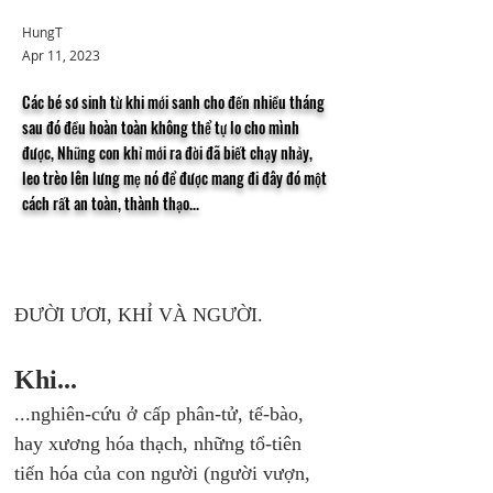
HungT
Apr 11, 2023
Các bé sơ sinh từ khi mới sanh cho đến nhiều tháng
sau đó đều hoàn toàn không thể tự lo cho mình
được, Những con khỉ mới ra đời đã biết chạy nhảy,
leo trèo lên lưng mẹ nó để được mang đi đây đó một
cách rất an toàn, thành thạo...
ĐƯỜI ƯƠI, KHỈ VÀ NGƯỜI.
Khi... 
...nghiên-cứu ở cấp phân-tử, tế-bào, 
hay xương hóa thạch, những tổ-tiên 
tiến hóa của con người (người vượn, 