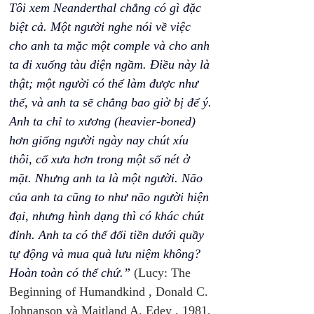
Tôi xem Neanderthal chẳng có gì đặc 
biệt cả. Một người nghe nói về việc 
cho anh ta mặc một comple và cho anh 
ta đi xuống tàu điện ngầm. Điều này là 
thật; một người có thể làm được như 
thế, và anh ta sẽ chẳng bao giờ bị để ý. 
Anh ta chỉ to xương (heavier-boned) 
hơn giống người ngày nay chút xíu 
thôi, cổ xưa hơn trong một số nét ở 
mặt. Nhưng anh ta là một người. Não 
của anh ta cũng to như não người hiện 
đại, nhưng hình dạng thì có khác chút 
đỉnh. Anh ta có thể đổi tiền dưới quầy 
tự động và mua quà lưu niệm không? 
Hoàn toàn có thể chứ.”
 (Lucy: The 
Beginning of Humandkind , Donald C. 
Johnanson và Maitland A. Edey , 1981, 