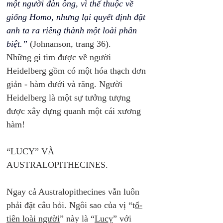
một người đàn ông, vì thế thuộc về 
giống Homo, nhưng lại quyết định đặt 
anh ta ra riêng thành một loài phân 
biệt.”
 (Johnanson, trang 36). 
Những gì tìm được về người 
Heidelberg gồm có một hóa thạch đơn 
giản - hàm dưới và răng. Người 
Heidelberg là một sự tưởng tượng 
được xây dựng quanh một cái xương 
hàm! 
“LUCY” VÀ 
AUSTRALOPITHECINES. 
Ngay cả Australopithecines vẫn luôn 
phải đặt câu hỏi. Ngôi sao của vị “t
ổ-
tiên loài người
” này là “
Lucy
” với 