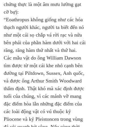
chứng thực là một âm mưu lường gạt 
cỡ bự): 
“Eoathropus không giống như các hóa 
thạch người khác, người ta biết đến nó 
như một cái sọ chắp vá rời rạc và nửa 
bên phải của phần hàm dưới với hai cái 
răng, răng hàm thứ nhất và thứ hai. 
Các mẫu vật do ông William Dawson 
tìm được từ một cái khe nhỏ cạnh bên 
đường tại Piltdown, Sussex, Anh quốc, 
và được ông Arthur Smith Woodward 
thẩm định. Thật khó mà xác định được 
tuổi của chúng, vì các mảnh vỡ mang 
đặc điểm hòa lẫn những đặc điểm của 
các loài động vật có vú thuộc kỷ 
Pliocene và kỷ Pleistoncen trong vùng 
đá sỏi quanh bờ sông. Nếu cùng thời 