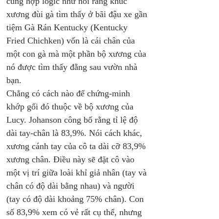
cũng hợp logic như nói rằng khúc 
xương đùi gà tìm thấy ở bãi đậu xe gần 
tiệm Gà Rán Kentucky (Kentucky 
Fried Chichken) vốn là cái chân của 
một con gà mà một phần bộ xương của 
nó được tìm thấy đằng sau vườn nhà 
bạn. 
Chẳng có cách nào để chứng-minh 
khớp gối đó thuộc về bộ xương của 
Lucy. Johanson công bố rằng tỉ lệ độ 
dài tay-chân là 83,9%. Nói cách khác, 
xương cánh tay của cô ta dài cỡ 83,9% 
xương chân. Điều này sẽ đặt cô vào 
một vị trí giữa loài khỉ giả nhân (tay và 
chân có độ dài bằng nhau) và người 
(tay có độ dài khoảng 75% chân). Con 
số 83,9% xem có vẻ rất cụ thể, nhưng 