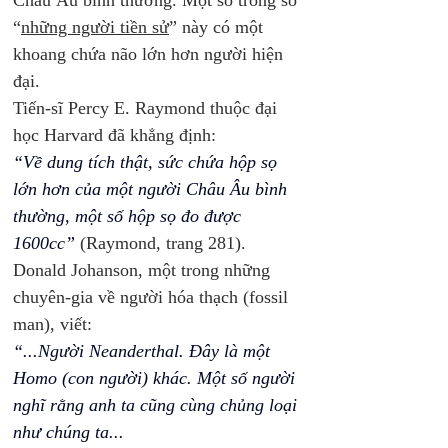
Châu Âu bình thường. Một số trong số 
“
những người tiền sử
” này có một 
khoang chứa não lớn hơn người hiện 
đại. 
Tiến-sĩ Percy E. Raymond thuộc đại 
học Harvard đã khẳng định: 
“Về dung tích thật, sức chứa hộp sọ 
lớn hơn của một người Châu Âu bình 
thường, một số hộp sọ đo được 
1600cc”
(Raymond, trang 281). 
Donald Johanson, một trong những 
chuyên-gia về người hóa thạch (fossil 
man), viết: 
“...Người Neanderthal. Đây là một 
Homo (con người) khác. Một số người 
nghĩ rằng anh ta cũng cùng chủng loại 
như chúng ta... 