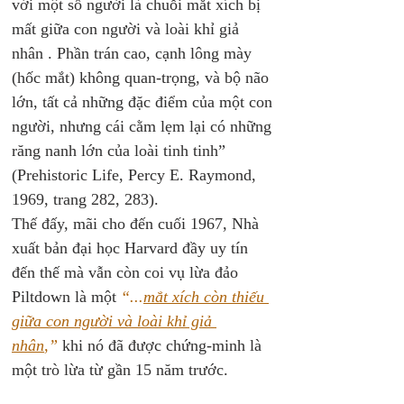
với một số người là chuỗi mắt xích bị 
mất giữa con người và loài khỉ giả 
nhân . Phần trán cao, cạnh lông mày 
(hốc mắt) không quan-trọng, và bộ não 
lớn, tất cả những đặc điểm của một con 
người, nhưng cái cằm lẹm lại có những 
răng nanh lớn của loài tinh tinh” 
(Prehistoric Life, Percy E. Raymond, 
1969, trang 282, 283). 
Thế đấy, mãi cho đến cuối 1967, Nhà 
xuất bản đại học Harvard đầy uy tín 
đến thế mà vẫn còn coi vụ lừa đảo 
Piltdown là một 
“...
mắt xích còn thiếu 
giữa con người và loài khỉ giả 
nhân
,”
khi nó đã được chứng-minh là 
một trò lừa từ gần 15 năm trước. 