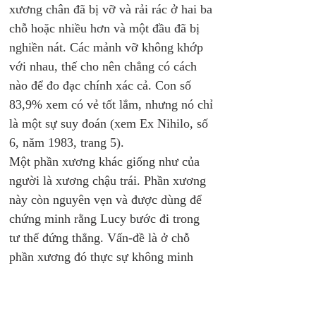
xương chân đã bị vỡ và rải rác ở hai ba 
chỗ hoặc nhiều hơn và một đầu đã bị 
nghiền nát. Các mảnh vỡ không khớp 
với nhau, thế cho nên chẳng có cách 
nào để đo đạc chính xác cả. Con số 
83,9% xem có vẻ tốt lắm, nhưng nó chỉ 
là một sự suy đoán (xem Ex Nihilo, số 
6, năm 1983, trang 5). 
Một phần xương khác giống như của 
người là xương chậu trái. Phần xương 
này còn nguyên vẹn và được dùng để 
chứng minh rằng Lucy bước đi trong 
tư thế đứng thẳng. Vấn-đề là ở chỗ 
phần xương đó thực sự không minh 
chứng cho việc đi trong tư thế đứng 
thẳng. Johanson tin rằng phần xương 
đó đã bị bóp méo bởi một số công cụ 