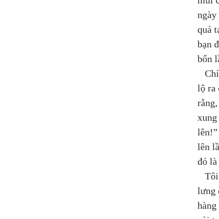
mùi c
ngày 
quả t
bạn đ
bốn l
   Ch
lộ ra
rằng,
xung 
lên!”
lên l
đó là
   Tô
lưng 
hàng 