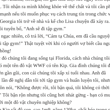
. Tôi nhận ra mình không khỏe về thể chất và tôi cần ph
mạnh nếu tôi muốn phục vụ cách trung tín trong chức v
 Georgia tôi trở về nhà và kể cho Lisa chuyện đã xảy ra.
ôi tuyên bố, “Anh sẽ đi tập gym.” 
i ngạc nhiên, cô trả lời, “Cảm tạ Chúa, em đã cầu nguyệ
i tập gym!” Thật tuyệt vời khi có người vợ biết cầu ng
hồng! 
c đó chúng tôi đang sống tại Florida, cách nhà chúng tôi
ó một tên đô vật WWF có tên Kip. Gia đình chúng tôi đ
ên gần gũi, con cái chúng tôi xấp xỉ tuổi nhau. Anh đã 
 lần đề nghị dẫn tôi tới tập gym và huấn luyện tôi, như
uôn nói, “Không được rồi, tôi bận quá, tôi không có thời
” Tôi bận rộn nhưng tôi cũng hơi nhát gừng - bạn có m
ới một đô vật chuyên nghiệp không? 
h Kip rất đô con, cao 1m9, nặng 120kg, chất béo trong 