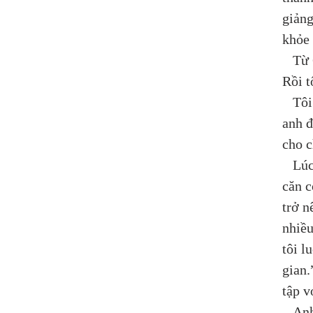
giảng
khỏe 
   Từ
Rồi t
   Tô
anh đ
cho c
   Lú
căn c
trở n
nhiều
tôi l
gian.
tập v
   An