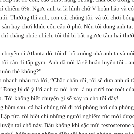
hỉ chiếm 6%. Ngực anh ta là hình chữ V hoàn hảo và có
úi. Thường thì anh, con cái chúng tôi, và tôi chơi bóng
 sân hay chơi khúc côn cầu ở phố. Nếu tôi đụng anh ta,
chí chẳng nhúc nhích, tôi thì bị bật ngược tầm hai thướ
 
u chuyến đi Atlanta đó, tôi đi bộ xuống nhà anh ta và nói
 tôi cần đi tập gym. Anh đã nói là sẽ huấn luyện tôi - a
muốn thế không?” 
h nhanh nhảu trả lời, “Chắc chắn rồi, tôi sẽ đưa anh đi t
 Đáng lý để ý lời anh ta nói hơn là nụ cười toe toét của
a. Tôi không biết chuyện gì sẽ xảy ra cho tôi đây! 
ng hôm sau, cả hai chúng tôi đi tới phòng hơi của phòng
Lập tức, tôi biết chỉ những người nghiêm túc mới được
luyện tại chỗ này. Bầu không khí sặc mùi testosterone 