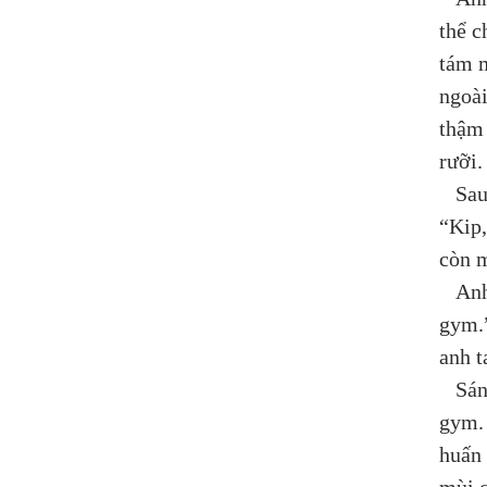
thể c
tám m
ngoài
thậm 
rưỡi.
   Sa
“Kip,
còn 
   An
gym.”
anh t
   Sá
gym. 
huấn 