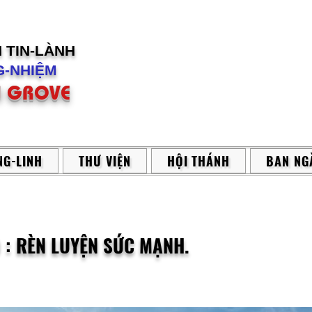
H
TIN-LÀNH
-NHIỆM
 GROVE
G-LINH
THƯ VIỆN
HỘI THÁNH
BAN NG
 : RÈN LUYỆN SỨC MẠNH.