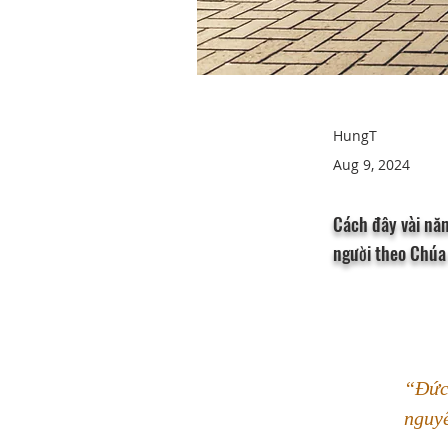
HungT
Aug 9, 2024
Cách đây vài nă
người theo Chúa 
“Đức 
nguy