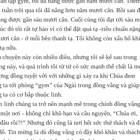
uần tập gym, tôi đã nâng được gần năm mươi cân. Thêm
 tuần trôi qua tôi đã nâng hơn năm mươi cân. Rồi sau đ
âng được gần sáu mươi cân. Cuối cùng tôi đạt tới sáu m
lúc đó tôi rất tự hào vì có thể đặt quả tạ -tiêu chuẩn nặn
ươi cân - ở mỗi bên thanh tạ. Tôi không còn xấu hổ khi
tạ nữa. 
u chuyện này còn nhiều điều, nhưng tôi sẽ kể sau trong 
g này, và quá trình tôi từ từ có sức mạnh thể chất là m
ơng đồng tuyệt vời với những gì xảy ra khi Chúa đem 
 ta tới phòng “gym” của Ngài trong đồng vắng và giúp
 ta có cơ bắp thuộc linh.
m linh chúng ta trở nên mạnh mẽ trong chính đồng vắng,
 một nơi - không chỉ khô hạn và cầu nguyện, “Chúa ơi, 
đâu rồi?!” Nhưng đó cũng là nơi hết sức thử thách và đ
ỗ. Tin mừng là dù đồng vắng có đầy khó khăn và thách