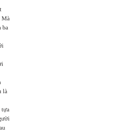
 
t 
. Mà 
n ba 
ới 
 
i 
 
ạ 
 là 
 tựa 
gười 
au 