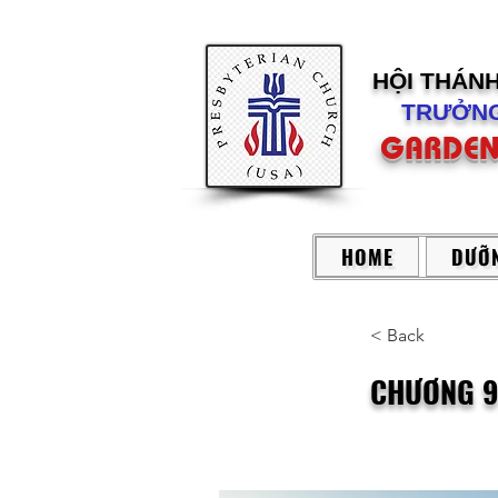
HỘI THÁN
TRƯỞNG
GARDEN
HOME
DƯỠN
< Back
CHƯƠNG 9