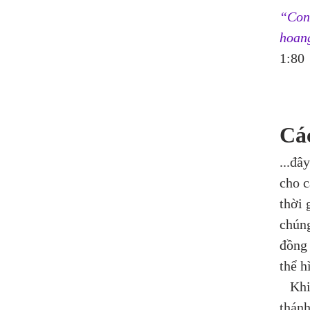
“Con 
hoang
1:80
Các
...đâ
cho c
thời 
chúng
đồng 
thể h
   Kh
thánh