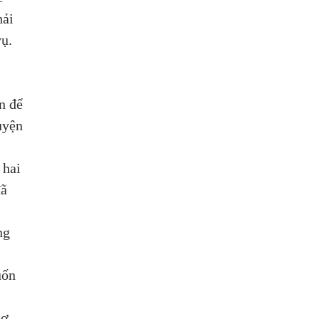
ải 
ụ. 
 
n để 
uyện 
 hai 
ã 
ng 
 
uốn 
cơ 