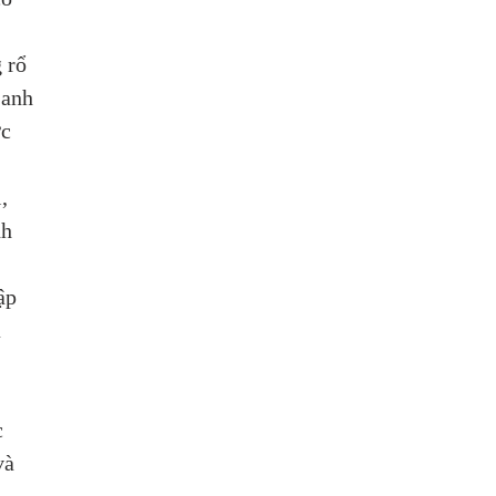
 
 rổ 
 anh 
c 
, 
nh 
ập 
 
 
 
và 