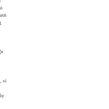
 
ó 
ươi 
g 
 
ột 
 
 vì 
ầy 
 