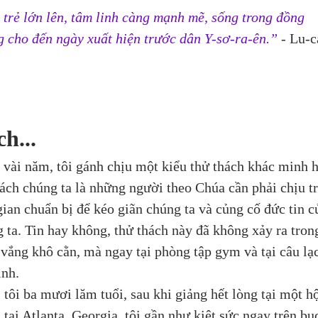
trẻ lớn lên, tâm linh càng mạnh mẽ, sống trong đồng 
 cho đến ngày xuất hiện trước dân Y-sơ-ra-ên.”
 - Lu-c
h...
y vài năm, tôi gánh chịu một kiểu thử thách khác minh 
ách chúng ta là những người theo Chúa cần phải chịu t
gian chuẩn bị để kéo giãn chúng ta và củng cố đức tin c
 ta. Tin hay không, thử thách này đã không xảy ra tron
vắng khô cằn, mà ngay tại phòng tập gym và tại câu lạc
ình. 
i tôi ba mươi lăm tuổi, sau khi giảng hết lòng tại một hộ
 tại Atlanta, Georgia, tôi gần như kiệt sức ngay trên bụ