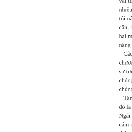
vài t
nhiều
tôi n
cân, 
hai m
nâng 
   Câ
chươn
sự tư
chúng
chúng
   Tâ
đó là
Ngài 
cám d