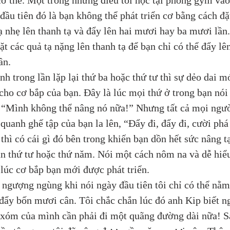
ơ thể. Một trong những điều tôi học tại phòng gym vào
đầu tiên đó là bạn không thể phát triển cơ bằng cách đặ
ạ nhẹ lên thanh tạ và đẩy lên hai mươi hay ba mươi lần
ặt các quả tạ nặng lên thanh tạ để bạn chỉ có thể đẩy lê
ần. 
ính trong lần lặp lại thứ ba hoặc thứ tư thì sự dẻo dai m
 cho cơ bắp của bạn. Đây là lúc mọi thứ ở trong bạn nói
 “Mình không thể nâng nó nữa!” Nhưng tất cả mọi ngườ
quanh ghế tập của bạn la lên, “Đẩy đi, đẩy đi, cười phá
 thì có cái gì đó bên trong khiến bạn dồn hết sức nâng t
ần thứ tư hoặc thứ năm. Nói một cách nôm na và dễ hiểu
 lúc cơ bắp bạn mới được phát triển. 
i ngượng ngùng khi nói ngày đầu tiên tôi chỉ có thể nằm
đẩy bốn mươi cân. Tôi chắc chắn lúc đó anh Kip biết n
xóm của mình cần phải đi một quãng đường dài nữa! S