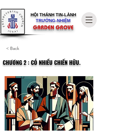
HỘI THÁNH
TIN-LÀNH
TRƯỞNG-NHIỆM
GARDEN GROVE
< Back
CHƯƠNG 2 : CÓ NHIỀU CHIẾN HỮU.