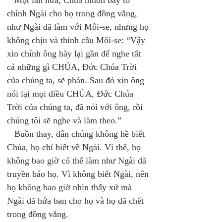
   Một lần nữa, Chúa muốn bày tỏ 
chính Ngài cho họ trong đồng vắng, 
như Ngài đã làm với Môi-se, nhưng họ 
không chịu và thỉnh cầu Môi-se: “Vậy 
xin chính ông hãy lại gần để nghe tất 
cả những gì CHÚA, Ðức Chúa Trời 
của chúng ta, sẽ phán. Sau đó xin ông 
nói lại mọi điều CHÚA, Ðức Chúa 
Trời của chúng ta, đã nói với ông, rồi 
chúng tôi sẽ nghe và làm theo.” 
   Buồn thay, dân chúng không hề biết 
Chúa, họ chỉ biết về Ngài. Vì thế, họ 
không bao giờ có thể làm như Ngài đã 
truyền bảo họ. Vì không biết Ngài, nên 
họ không bao giờ nhìn thấy xứ mà 
Ngài đã hứa ban cho họ và họ đã chết 
trong đồng vắng. 