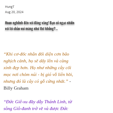
HungT
Aug 20, 2024
Hoan nghênh đến với đồng vắng! Bạn có ngạc nhiên
với lời chào vui mừng như thế không?...
“Khi cơ-đốc nhân đối diện cơn bão 
nghịch cảnh, họ sẽ dấy lên và càng 
xinh đẹp hơn. Họ như những cây cối 
mọc nơi chỏm núi - bị gió vỗ liên hồi, 
nhưng đó là cây có gỗ cứng nhất.”
 - 
Billy Graham 
“Đức Giê-xu đầy dẫy Thánh Linh, từ 
sông Giô-đanh trở về và được Đức 