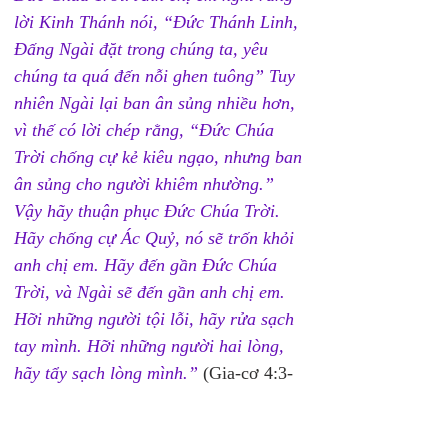
lời Kinh Thánh nói, “Ðức Thánh Linh, 
Ðấng Ngài đặt trong chúng ta, yêu 
chúng ta quá đến nỗi ghen tuông” Tuy 
nhiên Ngài lại ban ân sủng nhiều hơn, 
vì thế có lời chép rằng, “Ðức Chúa 
Trời chống cự kẻ kiêu ngạo, nhưng ban 
ân sủng cho người khiêm nhường.” 
Vậy hãy thuận phục Ðức Chúa Trời. 
Hãy chống cự Ác Quỷ, nó sẽ trốn khỏi 
anh chị em. Hãy đến gần Ðức Chúa 
Trời, và Ngài sẽ đến gần anh chị em. 
Hỡi những người tội lỗi, hãy rửa sạch 
tay mình. Hỡi những người hai lòng, 
hãy tẩy sạch lòng mình.”
 (Gia-cơ 4:3-
8).
   Khi chúng ta đến gần Chúa bằng 