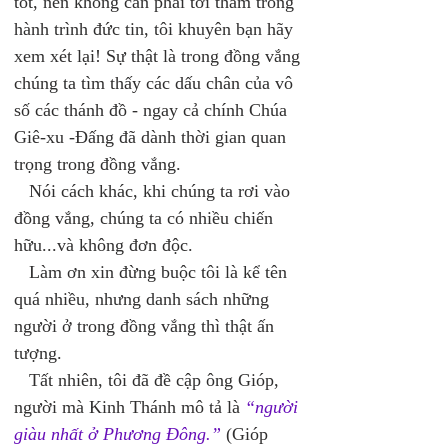
tốt, nên không cần phải tới thăm trong 
hành trình đức tin, tôi khuyên bạn hãy 
xem xét lại! Sự thật là trong đồng vắng 
chúng ta tìm thấy các dấu chân của vô 
số các thánh đồ - ngay cả chính Chúa 
Giê-xu -Đấng đã dành thời gian quan 
trọng trong đồng vắng. 
   Nói cách khác, khi chúng ta rơi vào 
đồng vắng, chúng ta có nhiều chiến 
hữu...và không đơn độc. 
   Làm ơn xin đừng buộc tôi là kể tên 
quá nhiều, nhưng danh sách những 
người ở trong đồng vắng thì thật ấn 
tượng. 
   Tất nhiên, tôi đã đề cập ông Gióp, 
người mà Kinh Thánh mô tả là 
“người 
giàu nhất ở Phương Đông.” 
(Gióp 