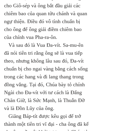
cho Giô-sép và ông bắt đầu giải các 
chiêm bao của quan tửu chánh và quan 
ngự thiện. Điều đó vô tình chuẩn bị 
cho ông để ông giải điềm chiêm bao 
của chính vua Pha-ra-ôn. 
   Và sau đó là Vua Đa-vít. Sa-mu-ên 
đã nói tiên tri rằng ông sẽ là vua tiếp 
theo, nhưng không lâu sau đó, Đa-vít 
chuẩn bị cho ngai vàng bằng cách sống 
trong các hang và đi lang thang trong 
đồng vắng. Tại đó, Chúa bày tỏ chính 
Ngài cho Đa-vít với tư cách là Đấng 
Chăn Giữ, là Sức Mạnh, là Thuẫn Đỡ 
và là Đồn Lũy của ông. 
   Giăng Báp-tít được kêu gọi để trở 
thành một tiên tri vĩ đại - cha ông đã kể 