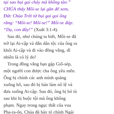
tại sao bụi gai cháy mà không tàn.” 
CHÚA thấy Môi-se lại gần để xem, 
Đức Chúa Trời từ bụi gai gọi ông 
rằng: “Môi-se! Môi-se!” Môi-se đáp: 
“Dạ, con đây!”
 (Xuất 3:1-4). 
   Sau đó, như chúng ta biết, Môi-se đã 
trở lại Ai-cập và dẫn dân tộc của ông ra 
khỏi Ai-cập và đi vào đồng vắng, dĩ 
nhiên là có lý do! 
   Trong đồng vắng bạn gặp Giô-sép, 
một người con được cha ông yêu mến. 
Ông bị chính các anh mình quăng 
xuống hố, sau đó bị bán làm nô lệ và 
đưa xuống Ai-cập. Sau đó, ông bị bỏ tù 
sau khi bị buộc tội mà ông không 
phạm. Ngay trong ngục thất của vua 
Pha-ra-ôn, Chúa đã bày tỏ chính Ngài 