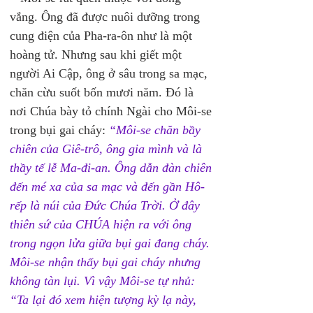
vắng. Ông đã được nuôi dưỡng trong 
cung điện của Pha-ra-ôn như là một 
hoàng tử. Nhưng sau khi giết một 
người Ai Cập, ông ở sâu trong sa mạc, 
chăn cừu suốt bốn mươi năm. Đó là 
nơi Chúa bày tỏ chính Ngài cho Môi-se 
trong bụi gai cháy: 
“Môi-se chăn bầy 
chiên của Giê-trô, ông gia mình và là 
thầy tế lễ Ma-đi-an. Ông dẫn đàn chiên 
đến mé xa của sa mạc và đến gần Hô-
rếp là núi của Đức Chúa Trời. Ở đây 
thiên sứ của CHÚA hiện ra với ông 
trong ngọn lửa giữa bụi gai đang cháy. 
Môi-se nhận thấy bụi gai cháy nhưng 
không tàn lụi. Vì vậy Môi-se tự nhủ: 
“Ta lại đó xem hiện tượng kỳ lạ này, 