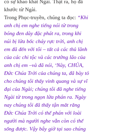
có sự khao khát Ngài. Thật ra, họ đã 
khước từ Ngài. 
Trong Phục-truyền, chúng ta đọc: 
“Khi 
anh chị em nghe tiếng nói từ trong 
bóng đen dày đặc phát ra, trong khi 
núi bị lửa bốc cháy rực trời, anh chị 
em đã đến với tôi – tất cả các thủ lãnh 
của các chi tộc và các trưởng lão của 
anh chị em –và đã nói, ‘Này, CHÚA, 
Ðức Chúa Trời của chúng ta, đã bày tỏ 
cho chúng tôi thấy vinh quang và sự vĩ 
đại của Ngài; chúng tôi đã nghe tiếng 
Ngài từ trong ngọn lửa phán ra. Ngày 
nay chúng tôi đã thấy tận mắt rằng 
Ðức Chúa Trời có thể phán với loài 
người mà người nghe vẫn còn có thể 
sống được. Vậy bây giờ tại sao chúng 