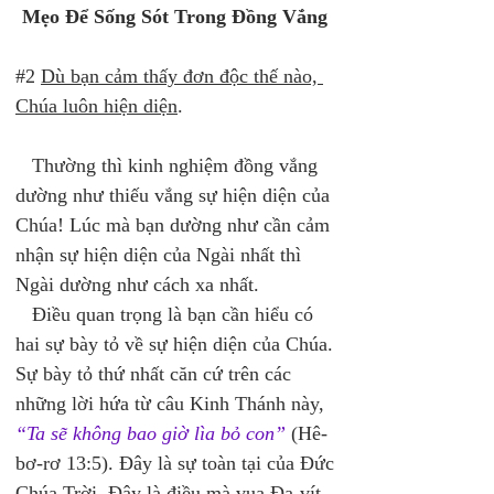
Mẹo Để Sống Sót Trong Đồng Vắng
#2 
Dù bạn cảm thấy đơn độc thế nào, 
Chúa luôn hiện diện
. 
   Thường thì kinh nghiệm đồng vắng 
dường như thiếu vắng sự hiện diện của 
Chúa! Lúc mà bạn dường như cần cảm 
nhận sự hiện diện của Ngài nhất thì 
Ngài dường như cách xa nhất. 
   Điều quan trọng là bạn cần hiểu có 
hai sự bày tỏ về sự hiện diện của Chúa. 
Sự bày tỏ thứ nhất căn cứ trên các 
những lời hứa từ câu Kinh Thánh này, 
“Ta sẽ không bao giờ lìa bỏ con”
 (Hê-
bơ-rơ 13:5). Đây là sự toàn tại của Đức 
Chúa Trời. Đây là điều mà vua Đa-vít 