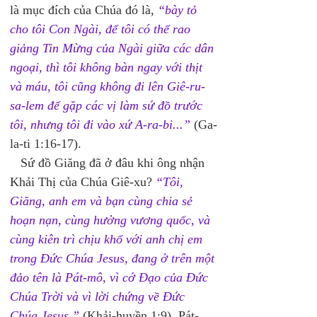
là mục đích của Chúa đó là, 
“bày tỏ 
cho tôi Con Ngài, để tôi có thể rao 
giảng Tin Mừng của Ngài giữa các dân 
ngoại, thì tôi không bàn ngay với thịt 
và máu, tôi cũng không đi lên Giê-ru-
sa-lem để gặp các vị làm sứ đồ trước 
tôi, nhưng tôi đi vào xứ A-ra-bi...”
 (Ga-
la-ti 1:16-17). 
   Sứ đồ Giăng đã ở đâu khi ông nhận 
Khải Thị của Chúa Giê-xu? 
“Tôi, 
Giăng, anh em và bạn cùng chia sẻ 
hoạn nạn, cùng hưởng vương quốc, và 
cùng kiên trì chịu khổ với anh chị em 
trong Ðức Chúa Jesus, đang ở trên một 
đảo tên là Pát-mô, vì cớ Ðạo của Ðức 
Chúa Trời và vì lời chứng về Ðức 
Chúa Jesus.”
 (Khải-huyền 1:9). Pát-