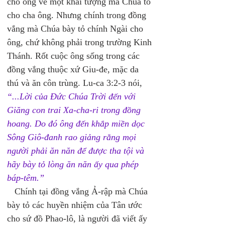
cho ông về một khải tượng mà Chúa tỏ 
cho cha ông. Nhưng chính trong đồng 
vắng mà Chúa bày tỏ chính Ngài cho 
ông, chứ không phải trong trường Kinh 
Thánh. Rốt cuộc ông sống trong các 
đồng vắng thuộc xứ Giu-đe, mặc da 
thú và ăn côn trùng. Lu-ca 3:2-3 nói, 
“...Lời của Ðức Chúa Trời đến với 
Giăng con trai Xa-cha-ri trong đồng 
hoang. Do đó ông đến khắp miền dọc 
Sông Giô-đanh rao giảng rằng mọi 
người phải ăn năn để được tha tội và 
hãy bày tỏ lòng ăn năn ấy qua phép 
báp-têm.” 
   Chính tại đồng vắng Ả-rập mà Chúa 
bày tỏ các huyền nhiệm của Tân ước 
cho sứ đồ Phao-lô, là người đã viết ấy 