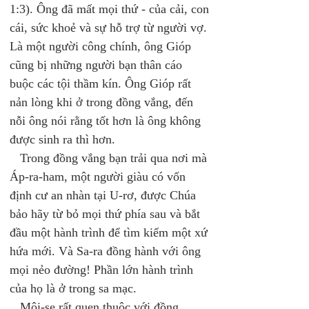
1:3). Ông đã mất mọi thứ - của cải, con 
cái, sức khoẻ và sự hỗ trợ từ người vợ. 
Là một người công chính, ông Gióp 
cũng bị những người bạn thân cáo 
buộc các tội thầm kín. Ông Gióp rất 
nản lòng khi ở trong đồng vắng, đến 
nỗi ông nói rằng tốt hơn là ông không 
được sinh ra thì hơn. 
   Trong đồng vắng bạn trải qua nơi mà 
Áp-ra-ham, một người giàu có vốn 
định cư an nhàn tại U-rơ, được Chúa 
bảo hãy từ bỏ mọi thứ phía sau và bắt 
đầu một hành trình để tìm kiếm một xứ 
hứa mới. Và Sa-ra đồng hành với ông 
mọi nẻo đường! Phần lớn hành trình 
của họ là ở trong sa mạc.
   Môi-se rất quen thuộc với đồng 