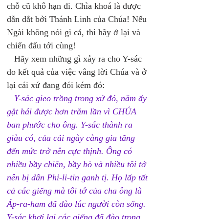
chỗ cũ khô hạn đi. Chìa khoá là được 
dẫn dắt bởi Thánh Linh của Chúa! Nếu 
Ngài không nói gì cả, thì hãy ở lại và 
chiến đấu tới cùng! 
   Hãy xem những gì xảy ra cho Y-sác 
do kết quả của việc vâng lời Chúa và ở 
lại cái xứ đang đói kém đó: 
Y-sác gieo trồng trong xứ đó, năm ấy 
gặt hái được hơn trăm lần vì CHÚA 
ban phước cho ông. Y-sác thành ra 
giàu có, của cải ngày càng gia tăng 
đến mức trở nên cực thịnh. Ông có 
nhiều bầy chiên, bầy bò và nhiều tôi tớ 
nên bị dân Phi-li-tin ganh tị. Họ lấp tất 
cả các giếng mà tôi tớ của cha ông là 
Áp-ra-ham đã đào lúc người còn sống. 
Y-sác khơi lại các giếng đã đào trong 