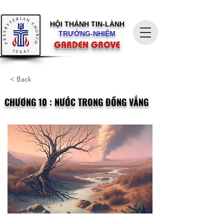
HỘI THÁNH
TIN-LÀNH
TRƯỞNG-NHIỆM
GARDEN GROVE
< Back
CHƯƠNG 10 : NƯỚC TRONG ĐỒNG VẮNG