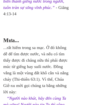
biến thành giếng nước trong người, 
tuôn tràn sự sống vĩnh phúc.”
 - Giăng 
4:13-14
Mưa... 
...rất hiếm trong sa mạc. Ở đó không 
dễ để tìm được nước, và nếu có tìm 
thấy được đi chăng nữa thì phải được 
múc từ giếng hay suối nước. Đồng 
vắng là một vùng đất khô cằn và nắng 
cháy (Thi-thiên 63:1). Vì thế, Chúa 
Giê-xu mời gọi chúng ta bằng những 
lời này: 
“Người nào khát, hãy đến cùng Ta 
mà uống! Người nào tin Ta thì sông 