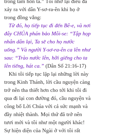
trong tâm hồn ta.” Tôi nhớ lại điều đã 
xảy ra với dân Y-sơ-ra-ên khi họ ở 
trong đồng vắng: 
Từ đó, họ tiếp tục đi đến Bê-e, và nơi 
đây CHÚA phán bảo Môi-se: “Tập họp 
nhân dân lại, Ta sẽ cho họ nước 
uống.” Và người Y-sơ-ra-ên ca lên như 
sau: “Trào nước lên, hỡi giếng cho ta 
lên tiếng, hát ca.”
 (Dân Số 21:16-17) 
   Khi tôi tiếp tục lặp lại những lời này 
trong Kinh Thánh, lời cầu nguyện càng 
trở nên tha thiết hơn cho tới khi tôi đi 
qua đi lại con đường đó, cầu nguyện và 
công bố Lời Chúa với cả sức mạnh và 
đầy nhiệt thành. Mọi thứ đã trở nên 
tươi mới và tôi như một người khác! 
Sự hiện diện của Ngài ở với tôi rất 