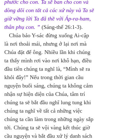
phước cho con. Ta sẽ ban cho con và 
dòng dõi con tất cả các xứ này và Ta sẽ 
giữ vững lời Ta đã thề với Áp-ra-ham, 
thân phụ con. ”
 (Sáng-thế 26:1-3). 
   Chúa bảo Y-sác đừng xuống Ai-cập 
là nơi thoải mái, nhưng ở lại nơi mà 
Chúa đặt để ông. Nhiều lần khi chúng 
ta thấy mình rơi vào nơi khô hạn, điều 
đầu tiên chúng ta nghĩ là, “Mình sẽ ra 
khỏi đây!” Nếu trong thời gian cầu 
nguyện buổi sáng, chúng ta không cảm 
nhận sự hiện diện của Chúa, tâm trí 
chúng ta sẽ bắt đầu nghĩ lung tung khi 
chúng ta nghĩ về tất cả những việc 
chúng ta cần làm trong những ngày sắp 
tới. Chúng ta sẽ vội vàng kết thúc giờ 
cầu nguyện và bắt đầu xử lý danh sách 