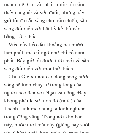
mạnh mẽ. Chỉ vài phút trước tôi cảm 
thấy nặng nề và yếu đuối, nhưng bây 
giờ tôi đã sẵn sàng cho trận chiến, sẵn 
sàng đối diện với bất kỳ kẻ thù nào 
bằng Lời Chúa. 
   Việc này kéo dài khoảng hai mươi 
lăm phút, mà cứ ngỡ như chỉ có năm 
phút. Bây giờ tôi được tươi mới và sẵn 
sàng đối diện với mọi thử thách. 
   Chúa Giê-xu nói các dòng sông nước 
sống sẽ tuôn chảy từ trong lòng của 
người nào đến với Ngài và uống. Đây 
không phải là sự tuôn đổ (mưa) của 
Thánh Linh mà chúng ta kinh nghiệm 
trong đồng vắng. Trong nơi khô hạn 
này, nước tươi mát này (giếng hay suối 
của Chúa) phải được múc từ trong lòng 