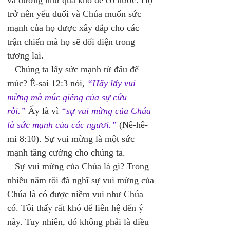
và dường như quá khó để có nước. Họ 
trở nên yếu đuối và Chúa muốn sức 
mạnh của họ được xây đắp cho các 
trận chiến mà họ sẽ đối diện trong 
tương lai. 
   Chúng ta lấy sức mạnh từ đâu để 
múc? Ê-sai 12:3 nói, 
“Hãy lấy vui 
mừng mà múc giếng của sự cứu 
rỗi.”
 Ấy là vì 
“sự vui mừng của Chúa 
là sức mạnh của các ngươi.”
 (Nê-hê-
mi 8:10). Sự vui mừng là một sức 
mạnh tăng cường cho chúng ta. 
   Sự vui mừng của Chúa là gì? Trong 
nhiều năm tôi đã nghĩ sự vui mừng của 
Chúa là có được niềm vui như Chúa 
có. Tôi thấy rất khó để liên hệ đến ý 
này. Tuy nhiên, đó không phải là điều 