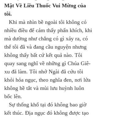
Mật Về Liều Thuốc Vui Mừng của 
tôi.
   Khi mà nhìn bề ngoài tôi không có 
nhiều điều để cảm thấy phấn khích, khi 
mà dường như chẳng có gì xảy ra, có 
thể tôi đã và đang cầu nguyện nhưng 
không thấy bất cứ kết quả nào. Tôi 
quay sang nghĩ về những gì Chúa Giê-
xu đã làm. Tôi nhớ Ngài đã cứu tôi 
khỏi hỏa ngục, theo nghĩa đen, nơi lửa 
không hề tắt và mùi lưu huỳnh luôn 
bốc lên. 
   Sự thống khổ tại đó không bao giờ 
kết thúc. Địa ngục đó không được tạo 
ra cho tôi, nhưng cho ma quỷ. Nhưng 
ma quỷ đã lừa con người và đem con 