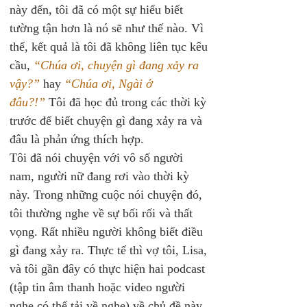
này đến, tôi đã có một sự hiểu biết 
tường tận hơn là nó sẽ như thế nào. Vì 
thế, kết quả là tôi đã không liên tục kêu 
cầu, 
“Chúa ơi, chuyện gì đang xảy ra 
vậy?”
 hay 
“Chúa ơi, Ngài ở 
đâu?!”
 Tôi đã học đủ trong các thời kỳ 
trước để biết chuyện gì đang xảy ra và 
đâu là phản ứng thích hợp. 
Tôi đã nói chuyện với vô số người 
nam, người nữ đang rơi vào thời kỳ 
này. Trong những cuộc nói chuyện đó, 
tôi thường nghe về sự bối rối và thất 
vọng. Rất nhiều người không biết điều 
gì đang xảy ra. Thực tế thì vợ tôi, Lisa, 
và tôi gần đây có thực hiện hai podcast 
(tập tin âm thanh hoặc video người 
nghe có thể tải về nghe) về chủ đề này, 