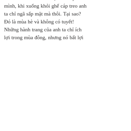
mình, khi xuống khỏi ghế cáp treo anh 
ta chỉ ngã sấp mặt mà thôi. Tại sao? 
Đó là mùa hè và không có tuyết! 
Những hành trang của anh ta chỉ ích 
lợi trong mùa đông, nhưng nó bất lợi 
cho thời kỳ hiện tại của anh ta.
Trong sách này tôi có ý định chia sẻ sự 
hiểu biết về thời kỳ tỉa sửa và nạp năng 
lượng quan trọng này. Mục đích của 
nó: chuẩn bị. Bạn sẽ quan sát thấy 
ngay tôi viết liên quan nhiều đến chức 
vụ. Tất cả chúng ta được kêu gọi, một 
số vào thương trường, một số vào lĩnh 
vực giáo dục, một số vào lĩnh vực 
chăm sóc sức khoẻ, một số vào lĩnh 
vực công quyền và danh sách còn dài. 