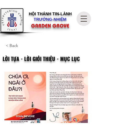
HỘI THÁNH
TIN-LÀNH
TRƯỞNG-NHIỆM
GARDEN GROVE
< Back
LỜI TỰA - LỜI GIỚI THIỆU - MỤC LỤC