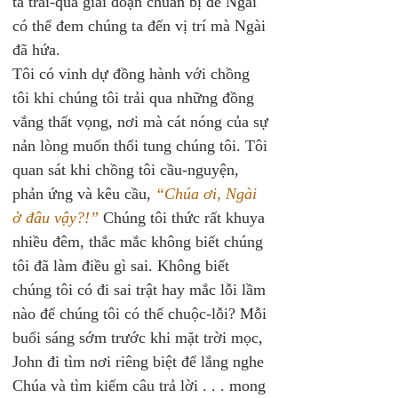
ta trải-qua giai đoạn chuẩn bị để Ngài 
có thể đem chúng ta đến vị trí mà Ngài 
đã hứa. 
Tôi có vinh dự đồng hành với chồng 
tôi khi chúng tôi trải qua những đồng 
vắng thất vọng, nơi mà cát nóng của sự 
nản lòng muốn thổi tung chúng tôi. Tôi 
quan sát khi chồng tôi cầu-nguyện, 
phản ứng và kêu cầu, 
“Chúa ơi, Ngài 
ở đâu vậy?!” 
Chúng tôi thức rất khuya 
nhiều đêm, thắc mắc không biết chúng 
tôi đã làm điều gì sai. Không biết 
chúng tôi có đi sai trật hay mắc lỗi lầm 
nào để chúng tôi có thể chuộc-lỗi? Mỗi 
buổi sáng sớm trước khi mặt trời mọc, 
John đi tìm nơi riêng biệt để lắng nghe 
Chúa và tìm kiếm câu trả lời . . . mong 