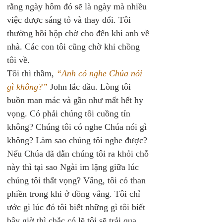
rằng ngày hôm đó sẽ là ngày mà nhiều 
việc được sáng tỏ và thay đổi. Tôi 
thường hồi hộp chờ cho đến khi anh về 
nhà. Các con tôi cũng chờ khi chồng 
tôi về.
Tôi thì thầm, 
“Anh có nghe Chúa nói 
gì không?”
 John lắc đầu. Lòng tôi 
buồn man mác và gần như mất hết hy 
vọng. Có phải chúng tôi cuồng tín 
không? Chúng tôi có nghe Chúa nói gì 
không? Làm sao chúng tôi nghe được? 
Nếu Chúa đã dẫn chúng tôi ra khỏi chỗ 
này thì tại sao Ngài im lặng giữa lúc 
chúng tôi thất vọng? Vâng, tôi có than 
phiền trong khi ở đồng vắng. Tôi chỉ 
ước gì lúc đó tôi biết những gì tôi biết 
bây giờ thì chắc có lẽ tôi sẽ trải qua 