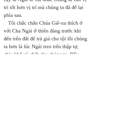
trí tốt hơn vị trí mà chúng ta đã để lại 
phía sau. 
   Tôi chắc chắn Chúa Giê-xu thích ở 
với Cha Ngài ở thiên đàng trước khi 
đến trên đất để trả giá cho tội lỗi chúng 
ta hơn là lúc Ngài treo trên thập tự, 
chịu khổ và chết cho chúng ta. Dẫu 
vậy, Ngài vui mừng chấp nhận nhiệm 
vụ này vì những điều tốt đẹp sẽ được 
thực hiện cho người khác. Nếu chúng 
ta muốn Chúa sử dụng, có thể hết lần 
này tới lần khác chúng ta cần có những 
sự thay đổi mà chúng ta không quan 
tâm. 
   Nếu “khe nước” của bạn cạn khô thì 
đừng quá lo lắng. Tôi có thể chắc chắn 