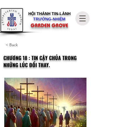
HỘI THÁNH
TIN-LÀNH
TRƯỞNG-NHIỆM
GARDEN GROVE
< Back
CHƯƠNG 18 : TIN CẬY CHÚA TRONG
NHỮNG LÚC ĐỔI THAY.