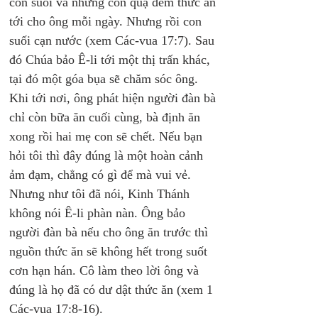
con suối và những con quạ đem thức ăn 
tới cho ông mỗi ngày. Nhưng rồi con 
suối cạn nước (xem Các-vua 17:7). Sau 
đó Chúa bảo Ê-li tới một thị trấn khác, 
tại đó một góa bụa sẽ chăm sóc ông. 
Khi tới nơi, ông phát hiện người đàn bà 
chỉ còn bữa ăn cuối cùng, bà định ăn 
xong rồi hai mẹ con sẽ chết. Nếu bạn 
hỏi tôi thì đây đúng là một hoàn cảnh 
ảm đạm, chẳng có gì để mà vui vẻ. 
Nhưng như tôi đã nói, Kinh Thánh 
không nói Ê-li phàn nàn. Ông bảo 
người đàn bà nếu cho ông ăn trước thì 
nguồn thức ăn sẽ không hết trong suốt 
cơn hạn hán. Cô làm theo lời ông và 
đúng là họ đã có dư dật thức ăn (xem 1 
Các-vua 17:8-16). 