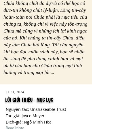
Chúa không chút do dự và có thể học có
đức-tin không chút lý-luận. Lòng tin-cậy
hoàn-toàn nơi Chúa phải là mục tiêu của
chúng ta, không chỉ vì việc này tôn-trọng
Chúa mà cũng vì những ích lợi kinh ngạc
của nó. Khi chúng ta tin-cậy Chúa, điều
này làm Chúa hài lòng. Tôi cầu nguyện
khi bạn đọc cuốn sách này, bạn sẽ nhận
ân-sủng để phó dâng chính bạn và mọi
ưu tư của bạn cho Chúa trong mọi tình
huống và trong mọi lúc...
Jul 31, 2024
LỜI GIỚI THIỆU - MỤC LỤC
Nguyên-tác: Unshakeable Trust
Tác-giả: Joyce Meyer
Dịch-giả: Ngô Minh Hòa
Read More