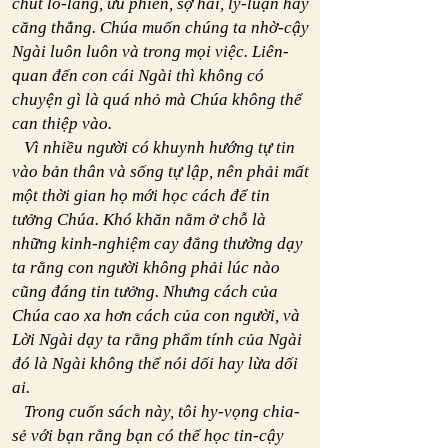
chút lo-lắng, ưu phiền, sợ hãi, lý-luận hay
căng thẳng. Chúa muốn chúng ta nhờ-cậy
Ngài luôn luôn và trong mọi việc. Liên-
quan đến con cái Ngài thì không có
chuyện gì là quá nhỏ mà Chúa không thể
can thiệp vào.
Vì nhiều người có khuynh hướng tự tin
vào bản thân và sống tự lập, nên phải mất
một thời gian họ mới học cách để tin
tưởng Chúa. Khó khăn nằm ở chỗ là
những kinh-nghiệm cay đắng thường dạy
ta rằng con người không phải lúc nào
cũng đáng tin tưởng. Nhưng cách của
Chúa cao xa hơn cách của con người, và
Lời Ngài dạy ta rằng phẩm tính của Ngài
đó là Ngài không thể nói dối hay lừa dối
ai.
Trong cuốn sách này, tôi hy-vọng chia-
sẻ với bạn rằng bạn có thể học tin-cậy