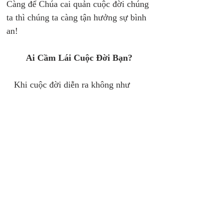
Càng để Chúa cai quản cuộc đời chúng 
ta thì chúng ta càng tận hưởng sự bình 
an! 
Ai Cầm Lái Cuộc Đời Bạn? 
   Khi cuộc đời diễn ra không như 
chúng ta muốn và chúng ta cũng không 
học tin cậy Chúa, thì rất dễ chúng ta 
đẩy Ngài ra và tự lèo lái, ra lệnh cho 
Ngài và cố ép Ngài làm theo cách của 
chúng ta. Buồn thay, việc làm này sẽ 
đẩy một người, dù là tay lái giỏi nhất, 
rơi xuống hố sâu của cảm xúc và suy 
sụp thuộc linh. Thay vào đó, tại sao lại 
không để Chúa lèo lái cuộc đời của 
bạn? 