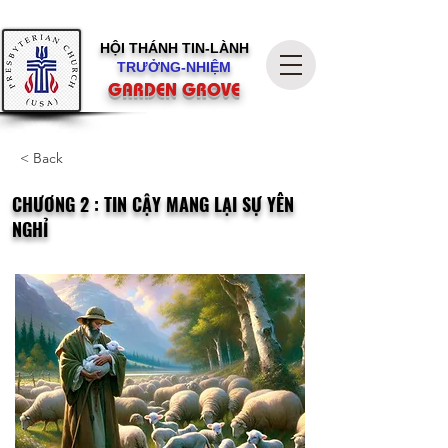
HỘI THÁNH
TIN-LÀNH
TRƯỞNG-NHIỆM
GARDEN GROVE
< Back
CHƯƠNG 2 : TIN CẬY MANG LẠI SỰ YÊN
NGHỈ