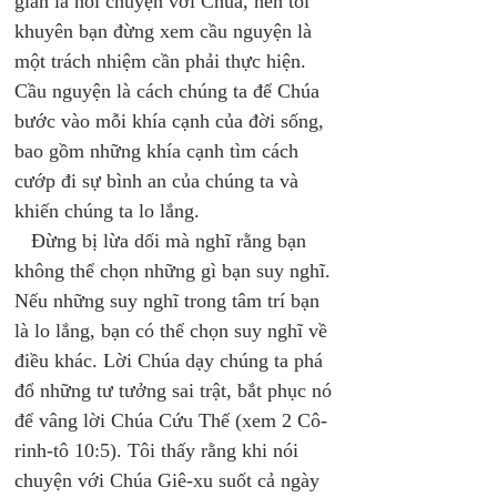
giản là nói chuyện với Chúa, nên tôi 
khuyên bạn đừng xem cầu nguyện là 
một trách nhiệm cần phải thực hiện. 
Cầu nguyện là cách chúng ta để Chúa 
bước vào mỗi khía cạnh của đời sống, 
bao gồm những khía cạnh tìm cách 
cướp đi sự bình an của chúng ta và 
khiến chúng ta lo lắng. 
   Đừng bị lừa dối mà nghĩ rằng bạn 
không thể chọn những gì bạn suy nghĩ. 
Nếu những suy nghĩ trong tâm trí bạn 
là lo lắng, bạn có thể chọn suy nghĩ về 
điều khác. Lời Chúa dạy chúng ta phá 
đổ những tư tưởng sai trật, bắt phục nó 
để vâng lời Chúa Cứu Thế (xem 2 Cô-
rinh-tô 10:5). Tôi thấy rằng khi nói 
chuyện với Chúa Giê-xu suốt cả ngày 