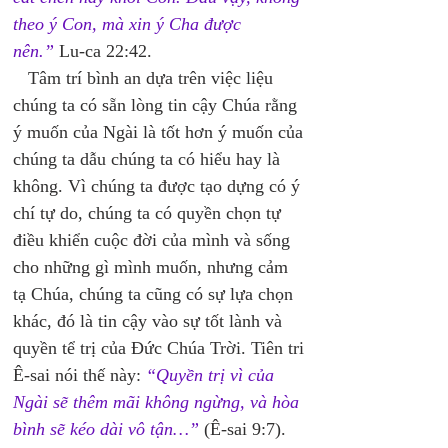
theo ý Con, mà xin ý Cha được 
nên.”
 Lu-ca 22:42. 
   Tâm trí bình an dựa trên việc liệu 
chúng ta có sẵn lòng tin cậy Chúa rằng 
ý muốn của Ngài là tốt hơn ý muốn của 
chúng ta dẫu chúng ta có hiểu hay là 
không. Vì chúng ta được tạo dựng có ý 
chí tự do, chúng ta có quyền chọn tự 
điều khiển cuộc đời của mình và sống 
cho những gì mình muốn, nhưng cảm 
tạ Chúa, chúng ta cũng có sự lựa chọn 
khác, đó là tin cậy vào sự tốt lành và 
quyền tể trị của Đức Chúa Trời. Tiên tri 
Ê-sai nói thế này: 
“Quyền trị vì của 
Ngài sẽ thêm mãi không ngừng, và hòa 
bình sẽ kéo dài vô tận…”
 (Ê-sai 9:7). 