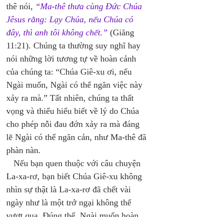
thê nói, 
“Ma-thê thưa cùng Đức Chúa 
Jêsus rằng: Lạy Chúa, nếu Chúa có 
đây, thì anh tôi không chết.”
 (Giăng 
11:21). Chúng ta thường suy nghĩ hay 
nói những lời tương tự về hoàn cảnh 
của chúng ta: “Chúa Giê-xu ơi, nếu 
Ngài muốn, Ngài có thể ngăn việc này 
xảy ra mà.” Tất nhiên, chúng ta thất 
vọng và thiếu hiểu biết về lý do Chúa 
cho phép nỗi đau đớn xảy ra mà đáng 
lẽ Ngài có thể ngăn cản, như Ma-thê đã 
phàn nàn. 
   Nếu bạn quen thuộc với câu chuyện 
La-xa-rơ, bạn biết Chúa Giê-xu không 
nhìn sự thật là La-xa-rơ đã chết vài 
ngày như là một trở ngại không thể 
vượt qua. Đúng thế, Ngài muốn hoàn 