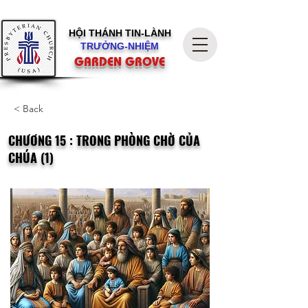
HỘI THÁNH
TIN-LÀNH
TRƯỞNG-NHIỆM
GARDEN GROVE
< Back
CHƯƠNG 15 : TRONG PHÒNG CHỜ CỦA
CHÚA (1)