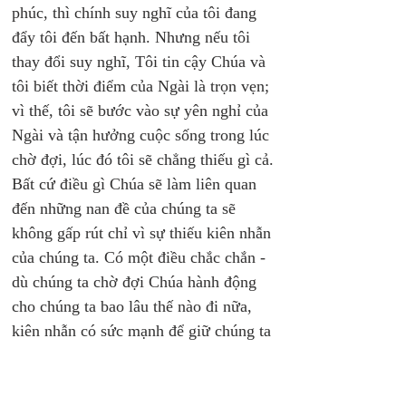
phúc, thì chính suy nghĩ của tôi đang 
đẩy tôi đến bất hạnh. Nhưng nếu tôi 
thay đổi suy nghĩ, Tôi tin cậy Chúa và 
tôi biết thời điểm của Ngài là trọn vẹn; 
vì thế, tôi sẽ bước vào sự yên nghỉ của 
Ngài và tận hưởng cuộc sống trong lúc 
chờ đợi, lúc đó tôi sẽ chẳng thiếu gì cả. 
Bất cứ điều gì Chúa sẽ làm liên quan 
đến những nan đề của chúng ta sẽ 
không gấp rút chỉ vì sự thiếu kiên nhẫn 
của chúng ta. Có một điều chắc chắn - 
dù chúng ta chờ đợi Chúa hành động 
cho chúng ta bao lâu thế nào đi nữa, 
kiên nhẫn có sức mạnh để giữ chúng ta 
cứ vui mừng trong lúc chờ đợi! 
   Lúc nào cũng có điều gì đó xảy ra dù 
chúng ta nghĩ rằng chẳng có điều gì 