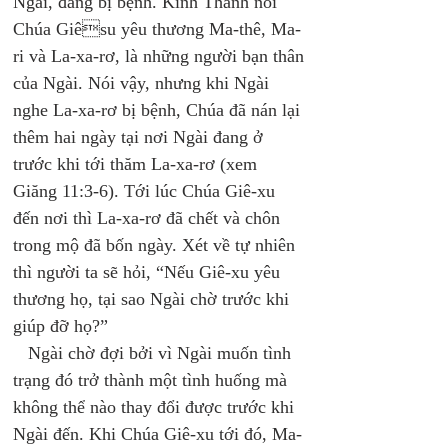
Ngài, đang bị bệnh. Kinh Thánh nói 
Chúa Giêsu yêu thương Ma-thê, Ma-
ri và La-xa-rơ, là những người bạn thân 
của Ngài. Nói vậy, nhưng khi Ngài 
nghe La-xa-rơ bị bệnh, Chúa đã nán lại 
thêm hai ngày tại nơi Ngài đang ở 
trước khi tới thăm La-xa-rơ (xem 
Giăng 11:3-6). Tới lúc Chúa Giê-xu 
đến nơi thì La-xa-rơ đã chết và chôn 
trong mộ đã bốn ngày. Xét về tự nhiên 
thì người ta sẽ hỏi, “Nếu Giê-xu yêu 
thương họ, tại sao Ngài chờ trước khi 
giúp đỡ họ?” 
   Ngài chờ đợi bởi vì Ngài muốn tình 
trạng đó trở thành một tình huống mà 
không thể nào thay đổi được trước khi 
Ngài đến. Khi Chúa Giê-xu tới đó, Ma-