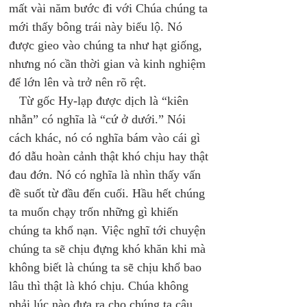
mất vài năm bước đi với Chúa chúng ta 
mới thấy bông trái này biểu lộ. Nó 
được gieo vào chúng ta như hạt giống, 
nhưng nó cần thời gian và kinh nghiệm 
để lớn lên và trở nên rõ rệt. 
   Từ gốc Hy-lạp được dịch là “kiên 
nhẫn” có nghĩa là “cứ ở dưới.” Nói 
cách khác, nó có nghĩa bám vào cái gì 
đó dẫu hoàn cảnh thật khó chịu hay thật 
đau đớn. Nó có nghĩa là nhìn thấy vấn 
đề suốt từ đầu đến cuối. Hầu hết chúng 
ta muốn chạy trốn những gì khiến 
chúng ta khổ nạn. Việc nghĩ tới chuyện 
chúng ta sẽ chịu đựng khó khăn khi mà 
không biết là chúng ta sẽ chịu khổ bao 
lâu thì thật là khó chịu. Chúa không 
phải lúc nào đưa ra cho chúng ta câu 