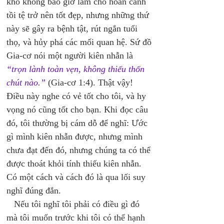
khổ không bao giờ làm cho hoàn cảnh 
tồi tệ trở nên tốt đẹp, nhưng những thứ 
này sẽ gây ra bệnh tật, rút ngắn tuổi 
thọ, và hủy phá các mối quan hệ. Sứ đồ 
Gia-cơ nói một người kiên nhẫn là 
“trọn lành toàn vẹn, không thiếu thốn 
chút nào.”
 (Gia-cơ 1:4). Thật vậy! 
Điều này nghe có vẻ tốt cho tôi, và hy 
vọng nó cũng tốt cho bạn. Khi đọc câu 
đó, tôi thường bị cám dỗ để nghĩ: Ước 
gì mình kiên nhẫn được, nhưng mình 
chưa đạt đến đó, nhưng chúng ta có thể 
được thoát khỏi tính thiếu kiên nhẫn. 
Có một cách và cách đó là qua lối suy 
nghĩ đúng đắn. 
   Nếu tôi nghĩ tôi phải có điều gì đó 
mà tôi muốn trước khi tôi có thể hạnh 