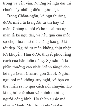
trọng và vân vân. Nhưng kẻ ngu dại thì 
chuốc lấy những điều ngược lại. 
   Trong Châm-ngôn, kẻ ngu thường 
được miêu tả là người tự tin hay tự 
mãn. Chúng ta nói rõ hơn - ai mà tự 
mãn là kẻ ngu dại, và hậu quả của một 
sự chọn lựa như thế chẳng bao giờ là 
tốt đẹp. Người tự mãn không chịu nhận 
lời khuyên. Hắn được thuyết phục rằng 
cách của hắn luôn đúng. Sự xấu hổ là 
phần thưởng cao nhất “dành tặng” cho 
kẻ ngu (xem Châm-ngôn 3:35). Người 
ngu nói mà không suy nghĩ, và bạn có 
thể nhận ra họ qua cách nói chuyện. Họ 
là người chế nhạo và khinh thường 
người công bình. Họ thích sự ác mà 
ghét sự lành. Một trong những đặc 