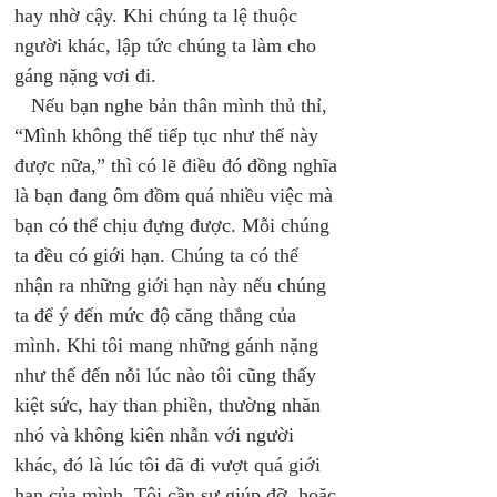
hay nhờ cậy. Khi chúng ta lệ thuộc 
người khác, lập tức chúng ta làm cho 
gáng nặng vơi đi. 
   Nếu bạn nghe bản thân mình thủ thỉ, 
“Mình không thể tiếp tục như thế này 
được nữa,” thì có lẽ điều đó đồng nghĩa 
là bạn đang ôm đồm quá nhiều việc mà 
bạn có thể chịu đựng được. Mỗi chúng 
ta đều có giới hạn. Chúng ta có thể 
nhận ra những giới hạn này nếu chúng 
ta để ý đến mức độ căng thẳng của 
mình. Khi tôi mang những gánh nặng 
như thế đến nỗi lúc nào tôi cũng thấy 
kiệt sức, hay than phiền, thường nhăn 
nhó và không kiên nhẫn với người 
khác, đó là lúc tôi đã đi vượt quá giới 
hạn của mình. Tôi cần sự giúp đỡ, hoặc 