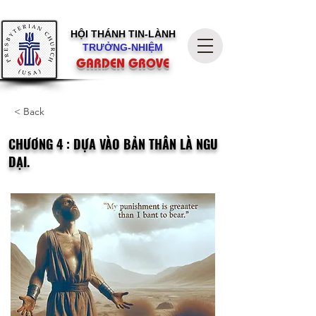
HỘI THÁNH
TIN-LÀNH
TRƯỞNG-NHIỆM
GARDEN GROVE
< Back
CHƯƠNG 4 : DỰA VÀO BẢN THÂN LÀ NGU
DẠI.