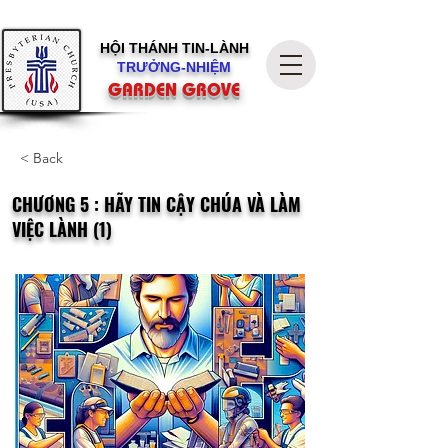
HỘI THÁNH
TIN-LÀNH
TRƯỞNG-NHIỆM
GARDEN GROVE
< Back
CHƯƠNG 5 : HÃY TIN CẬY CHÚA VÀ LÀM
VIỆC LÀNH (1)