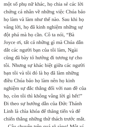
một số phụ nữ khác, họ chia sẻ các lời 
chứng cá nhân về những việc Chúa bảo 
họ làm và làm như thế nào. Sau khi họ 
vâng lời, họ đã kinh nghiệm những sự 
đột phá mà họ cần. Cô ta nói, “Bà 
Joyce ơi, tất cả những gì mà Chúa dẫn 
dắt các người bạn của tôi làm, Ngài 
cũng đã bày tỏ hướng đi tương tự cho 
tôi. Nhưng sự khác biệt giữa các người 
bạn tôi và tôi đó là họ đã làm những 
điều Chúa bảo họ làm nên họ kinh 
nghiệm sự đắc thắng đối với nan đề của 
họ, còn tôi thì không vâng lời gì hết!” 
Đi theo sự hướng dẫn của Đức Thánh 
Linh là chìa khóa để thăng tiến và để 
chiến thắng những thử thách trước mắt. 
   Câu chuyện trên quá rõ ràng! Một ví 