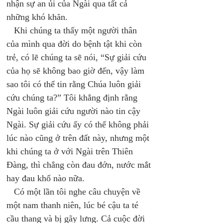
nhận sự an ủi của Ngài qua tất cả 
những khó khăn. 
   Khi chúng ta thấy một người thân 
của mình qua đời do bệnh tật khi còn 
trẻ, có lẽ chúng ta sẽ nói, “Sự giải cứu 
của họ sẽ không bao giờ đến, vậy làm 
sao tôi có thể tin rằng Chúa luôn giải 
cứu chúng ta?” Tôi khẳng định rằng 
Ngài luôn giải cứu người nào tin cậy 
Ngài. Sự giải cứu ấy có thể không phải 
lúc nào cũng ở trên đất này, nhưng một 
khi chúng ta ở với Ngài trên Thiên 
Đàng, thì chẳng còn đau đớn, nước mắt 
hay đau khổ nào nữa. 
   Có một lần tôi nghe câu chuyện về 
một nam thanh niên, lúc bé cậu ta té 
cầu thang và bị gãy lưng. Cả cuộc đời 