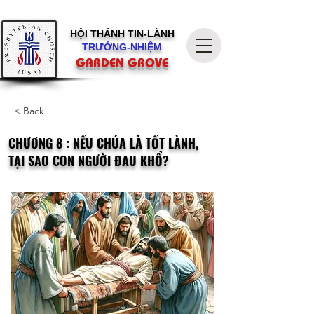
HỘI THÁNH
TIN-LÀNH
TRƯỞNG-NHIỆM
GARDEN GROVE
< Back
CHƯƠNG 8 : NẾU CHÚA LÀ TỐT LÀNH,
TẠI SAO CON NGƯỜI ĐAU KHỔ?