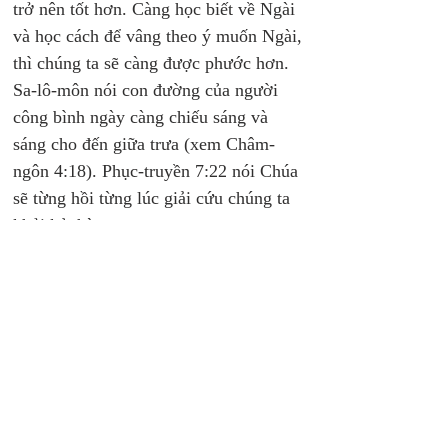
trở nên tốt hơn. Càng học biết về Ngài 
và học cách để vâng theo ý muốn Ngài, 
thì chúng ta sẽ càng được phước hơn. 
Sa-lô-môn nói con đường của người 
công bình ngày càng chiếu sáng và 
sáng cho đến giữa trưa (xem Châm-
ngôn 4:18). Phục-truyền 7:22 nói Chúa 
sẽ từng hồi từng lúc giải cứu chúng ta 
khỏi kẻ thù. 
   Ngay cả quả đất cũng thở than, chờ 
đợi sự cứu chuộc đầy trọn của con cái 
Đức Chúa Trời. Câu Kinh Thánh này tỏ 
rõ lẽ thật đó một cách đầy thuyết phục: 
“Không những muôn vật mà thôi, 
nhưng cũng có chúng ta, những người 
có những trái đầu mùa của Đức Thánh 
Linh; chính chúng ta rên rỉ trong lòng, 