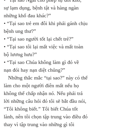
• “Tại sao Ngài cho phép sự đói khổ, 
sự lạm dụng, bệnh tật và hàng ngàn 
những khổ đau khác?” 
• “Tại sao trẻ em đôi khi phải gánh chịu 
bệnh ung thư?” 
• “Tại sao người tốt lại chết trẻ?” 
• “Tại sao tôi lại mất việc và mất toàn 
bộ lương hưu?” 
• “Tại sao Chúa không làm gì đó về 
nạn đói hay nạn diệt chủng?” 
   Những thắc mắc “tại sao?” này có thể 
làm cho một người điên mất nếu họ 
không thể chấp nhận nó. Nếu phải trả 
lời những câu hỏi đó tôi sẽ bắt đầu nói, 
“Tôi không biết.” Tôi biết Chúa tốt 
lành, nên tôi chọn tập trung vào điều đó 
thay vì tập trung vào những gì tôi 