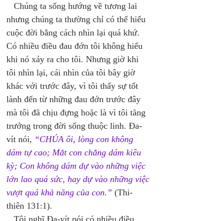
   Chúng ta sống hướng về tương lai 
nhưng chúng ta thường chỉ có thể hiểu 
cuộc đời bằng cách nhìn lại quá khứ. 
Có nhiều điều đau đớn tôi không hiểu 
khi nó xảy ra cho tôi. Nhưng giờ khi 
tôi nhìn lại, cái nhìn của tôi bây giờ 
khác với trước đây, vì tôi thấy sự tốt 
lành đến từ những đau đớn trước đây 
mà tôi đã chịu đựng hoặc là vì tôi tăng 
trưởng trong đời sống thuộc linh. Đa-
vít nói, 
“CHÚA ôi, lòng con không 
dám tự cao; Mắt con chẳng dám kiêu 
kỳ; Con không dám dự vào những việc 
lớn lao quá sức, hay dự vào những việc 
vượt quá khả năng của con.” 
(Thi-
thiên 131:1). 
   Tôi nghĩ Đa-vít nói có nhiều điều 