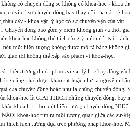
- không có chuyển động sẽ không có khoa-học - khoa th
học có vì có sự chuyển động hay thay đổi của các tế-bào
g thân cây - khoa vật lý học có sự chuyển vận của vật 
... Chuyển động bao gồm ý niệm không gian và thời gia
nên khoa-học không thể tách rời 2 ý niệm đó. Nói cách 
, nếu một hiện-tượng không được mô-tả bằng không gi
hời gian thì không thể xếp vào phạm vi khoa-học.
các hiện-tượng thuộc phạm-vi vật lý học hay động vật 
chúng cũng phải được khảo sát hoặc như là nguyên nhân
quả của chuyển động hoặc như là chúng chuyển động. V
của khoa-học là GIẢI THÍCH những chuyển động, hay n
 khác khoa học cho biết hiện tượng chuyển động NHƯ 
NÀO; khoa-học tìm ra mối tương quan giữa các sự-ki
iải thích hiện tượng dựa trên phương pháp khoa-học. M