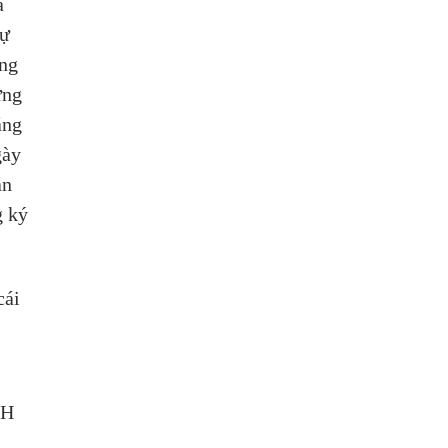
a 
ự 
ng 
ững 
ắng 
gày 
án 
 ký 
cái 
 
CH 