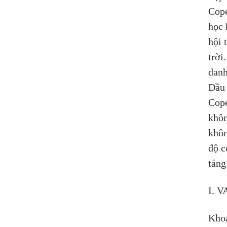
Cope
học 
hội 
trời
danh
Dầu 
Cope
khôn
khôn
độ c
tảng
I. 
Khoa