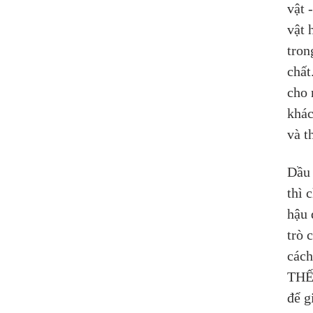
vật 
vật 
tron
chất
cho 
khác
và t
Dầu 
thì 
hậu 
trò 
cách
THẾ 
để g