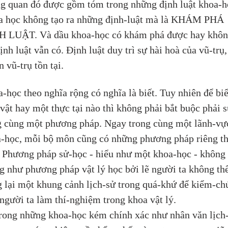
g quan đó được gồm tóm trong những định luật khoa-h
 học không tạo ra những định-luật mà là KHÁM PHÁ 
H LUẬT. Và dầu khoa-học có khám phá được hay khôn
định luật vẫn có. Định luật duy trì sự hài hoà của vũ-trụ,
n vũ-trụ tồn tại.
-học theo nghĩa rộng có nghĩa là biết. Tuy nhiên để biế
vật hay một thực tại nào thì không phải bắt buộc phải s
 cùng một phương pháp. Ngay trong cùng một lãnh-vự
-học, mỗi bộ môn cũng có những phương pháp riêng th
 Phương pháp sử-học - hiểu như một khoa-học - không 
g như phương pháp vật lý học bởi lẽ người ta không thể
 lại một khung cảnh lịch-sử trong quá-khứ để kiểm-ch
người ta làm thí-nghiệm trong khoa vật lý. 
rong những khoa-học kém chính xác như nhân văn lịch