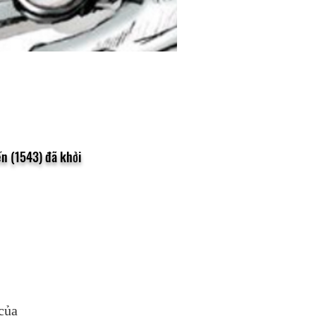
n (1543) đã khởi
của 