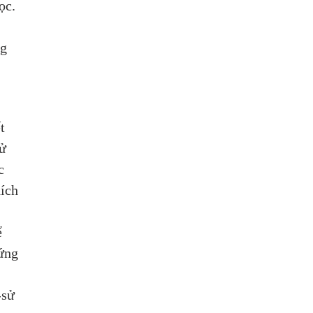
ọc. 
g 
 
t 
ử 
c 
ích 
 
ứng 
-sử 