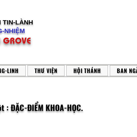
H
TIN-LÀNH
-NHIỆM
 GROVE
G-LINH
THƯ VIỆN
HỘI THÁNH
BAN NG
t : ĐẶC-ĐIỂM KHOA-HỌC.