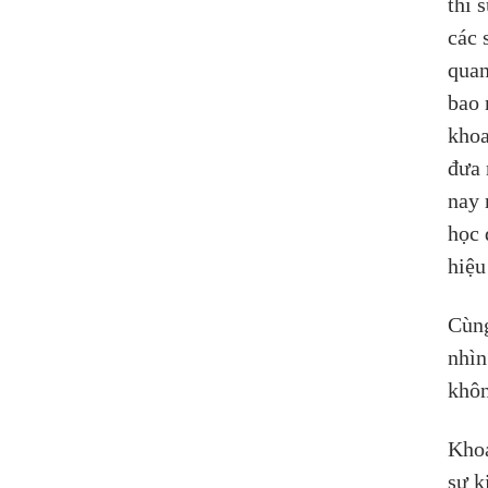
thì 
các 
quan
bao 
khoa
đưa 
nay 
học 
hiệu
Cùng
nhìn
khôn
Khoa
sự k