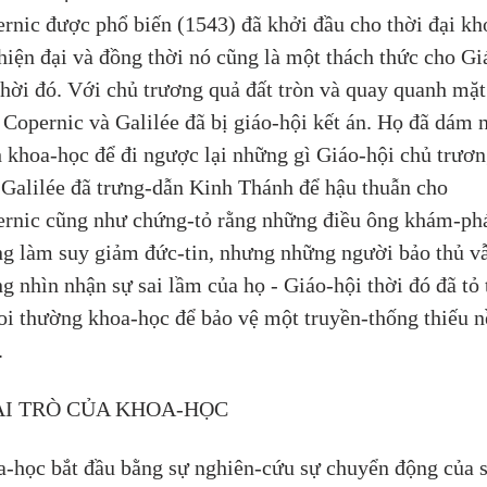
rnic được phổ biến (1543) đã khởi đầu cho thời đại kh
hiện đại và đồng thời nó cũng là một thách thức cho Gi
thời đó. Với chủ trương quả đất tròn và quay quanh mặt
. Copernic và Galilée đã bị giáo-hội kết án. Họ đã dám 
 khoa-học để đi ngược lại những gì Giáo-hội chủ trươn
Galilée đã trưng-dẫn Kinh Thánh để hậu thuẫn cho 
rnic cũng như chứng-tỏ rằng những điều ông khám-ph
g làm suy giảm đức-tin, nhưng những người bảo thủ v
g nhìn nhận sự sai lầm của họ - Giáo-hội thời đó đã tỏ 
oi thường khoa-học để bảo vệ một truyền-thống thiếu n
.
VAI TRÒ CỦA KHOA-HỌC
-học bắt đầu bằng sự nghiên-cứu sự chuyển động của s