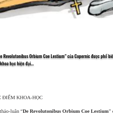
De Revolutonibus Orbium Coe Lestium” của Copernic được phổ biế
khoa học hiện đại...
 ĐIỂM KHOA-HỌC
thảo-luận “
De Revolutonibus Orbium Coe Lestium
” 