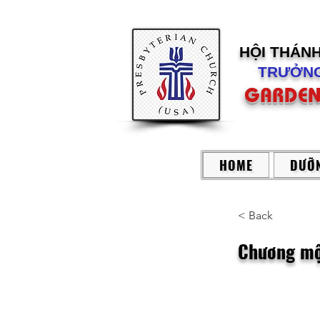
HỘI THÁN
TRƯỞNG
GARDEN
HOME
DƯỠN
< Back
Chương mộ