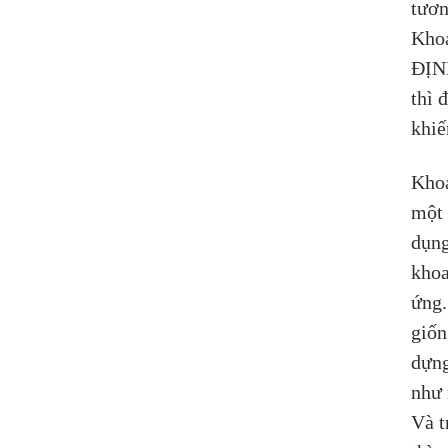
tươn
Khoa
ĐỊN
thì 
khiế
Khoa
một 
dụng
khoa
ứng.
giốn
dựng
như 
Và t