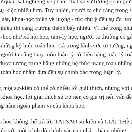
sự quan-sát nghiêng về phẩm chất và sự tương quan giữ
sự-kiện nhiều hơn. Tuy nhiên, người ta cho rằng trong s
 sát, khoa-học thiên về lượng - tức chú ý đến sự đo lườ
nhiêu thì càng trưởng thành bấy nhiêu. Vì thế trong nh
-học như xã hội học, tâm-lý học, người ta thường cố g
những ký hiệu toán học. Cả trong lãnh-vực tư tưởng, n
người ta cũng thay môn luận lý cổ điển bằng luận lý to
được tượng trưng bằng những hệ thức mang toàn những
 toán học nhằm đưa đến sự chính xác trong luận lý.
 một sự-kiện có thể có nhiều lối giải thích, nhưng với 
 khoa học, lời giải thích sẽ trở nên có giá trị nếu vấn đề
g nằm ngoài phạm vi của khoa học.
 học không thể trả lời TẠI SAO sự kiện và GIẢI THÍ
iện với một trình độ chính xác cao nhất - bằng những 