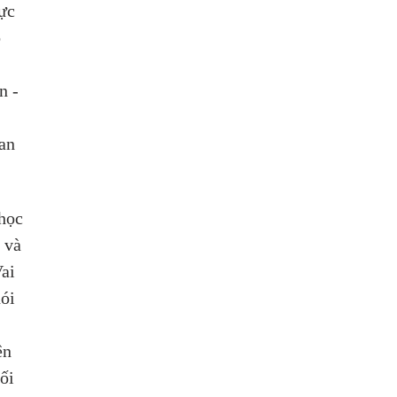
ực 
 
n - 
an 
học 
 và 
ai 
ói 
ện 
ối 