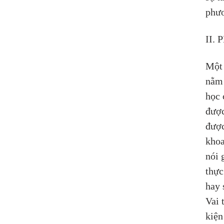
phươ
II.
Một 
nằm 
học 
được
được
khoa
nói 
thực
hay 
Vai 
kiện