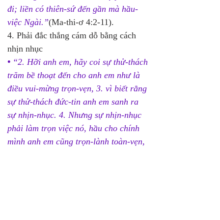
đi; liền có thiên-sứ đến gần mà hầu-
việc Ngài.”
(Ma-thi-ơ 4:2-11).
4. Phải đắc thắng cám dỗ bằng cách 
nhịn nhục 
•
 “2. 
Hỡi anh em, hãy coi sự thử-thách 
trăm bề thoạt đến cho anh em như là 
điều vui-mừng trọn-vẹn, 
3. 
vì biết rằng 
sự thử-thách đức-tin anh em sanh ra 
sự nhịn-nhục. 
4. 
Nhưng sự nhịn-nhục 
phải làm trọn việc nó, hầu cho chính 
mình anh em cũng trọn-lành toàn-vẹn, 
không thiếu-thốn chút nào.”
  (Gia-cơ 
1:2-4).
5. Phải đắc thắng bằng cách càng bị 
cám-dỗ và thử-thách thì càng nương-
cậy vào Ðức Chúa Trời.