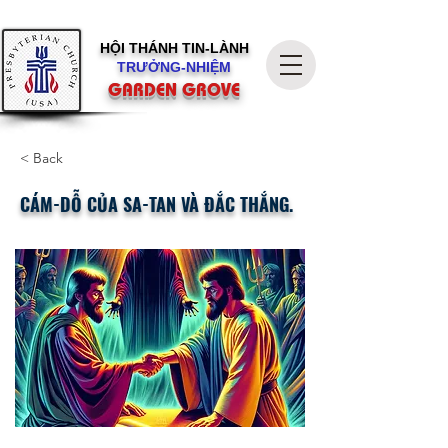
HỘI THÁNH
TIN-LÀNH
TRƯỞNG-NHIỆM
GARDEN GROVE
< Back
CÁM-DỖ CỦA SA-TAN VÀ ĐẮC THẮNG.