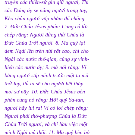
truyền các thiên-sứ gìn giữ ngươi, Thì 
các Đấng ấy sẽ nâng ngươi trong tay, 
Kẻo chân ngươi vấp nhằm đá chăng. 
7. Đức Chúa Jêsus phán: Cũng có lời 
chép rằng: Ngươi đừng thử Chúa là 
Đức Chúa Trời ngươi. 8. Ma quỷ lại 
đem Ngài lên trên núi rất cao, chỉ cho 
Ngài các nước thế-gian, cùng sự vinh-
hiển các nước ấy; 9. mà nói rằng: Ví 
bằng ngươi sấp mình trước mặt ta mà 
thờ-lạy, thì ta sẽ cho ngươi hết thảy 
mọi sự nầy. 10. Đức Chúa Jêsus bèn 
phán cùng nó rằng: Hỡi quỷ Sa-tan, 
ngươi hãy lui ra! Vì có lời chép rằng: 
Ngươi phải thờ-phượng Chúa là Đức 
Chúa Trời ngươi, và chỉ hầu việc một 
mình Ngài mà thôi. 11. Ma quỷ bèn bỏ 