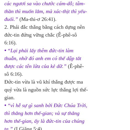
các ngươi sa vào chước cám-dỗ; tâm-
thần thì muốn lắm, mà xác-thịt thì yếu-
đuối.”
(Ma-thi-ơ 26:41).
2. Phải đắc thắng bằng cách dựng nên 
đức-tin đứng vững chắc (Ê-phê-sô 
6:16). 
•
 “Lại phải lấy thêm đức-tin làm 
thuẫn, nhờ đó anh em có thể dập tắt 
được các tên lửa của kẻ dữ.”
(Ê-phê-
sô 6:16). 
Ðức-tin vừa là vũ khí thắng được ma 
quỷ vừa là nguồn sức lực thắng lợi thế-
gian.
•
 “vì hễ sự gì sanh bởi Đức Chúa Trời, 
thì thắng hơn thế-gian; và sự thắng 
hơn thế-gian, ấy là đức-tin của chúng 
ta.”
 (I Giăng 5:4).