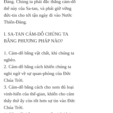
Đàng. Chúng ta phải đắc thắng cám-dỗ 
thể này của Sa-tan, và phải giữ vững 
đức-tin cho tới tận ngày đi vào Nước 
Thiên-Đàng.
I. SA-TAN CÁM-DỖ CHÚNG TA 
BẰNG PHƯƠNG PHÁP NÀO?
1. Cám-dỗ bằng vật chất, khi chúng ta 
nghèo.
2. Cám-dỗ bằng cách khiến chúng ta 
nghi ngờ về sự quan-phòng của Ðức 
Chúa Trời.
3. Cám-dỗ bằng cách cho xem đủ loại 
vinh-hiển của thế-gian, khiến cho cảm 
thấy thứ ấy còn tốt hơn sự tin vào Đức 
Chúa Trời.