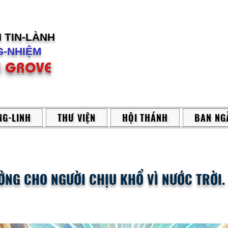
H
TIN-LÀNH
-NHIỆM
 GROVE
G-LINH
THƯ VIỆN
HỘI THÁNH
BAN NG
NG CHO NGƯỜI CHỊU KHỔ VÌ NƯỚC TRỜI.