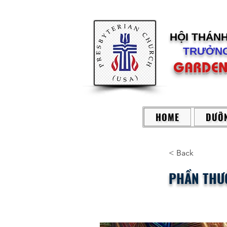
HỘI THÁN
TRƯỞNG
GARDEN
HOME
DƯỠN
< Back
PHẦN THƯỞ