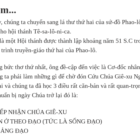
m...
ay, chúng ta chuyển sang lá thư thứ hai của sứ-đồ Phao-l
cho hội thánh Tê-sa-lô-ni-ca.
là một Hội thánh được thành lập khoảng năm 51 S.C tr
 trình truyền-giáo thứ hai của Phao-lô.
g bức thơ thứ nhất, ông đề-cập đến việc là Cơ-đốc nhân 
g ta phải làm những gì để chờ đón Cứu Chúa Giê-xu Ng
ại và chúng ta đã học 3 điều rất căn-bản và rất quan-trọ
huẩn bị ngày Chúa trở lại đó là:
TIẾP NHẬN CHÚA GIÊ-XU
ĂN Ở THEO ĐẠO (TỨC LÀ SỐNG ĐẠO)
GIẢNG ĐẠO