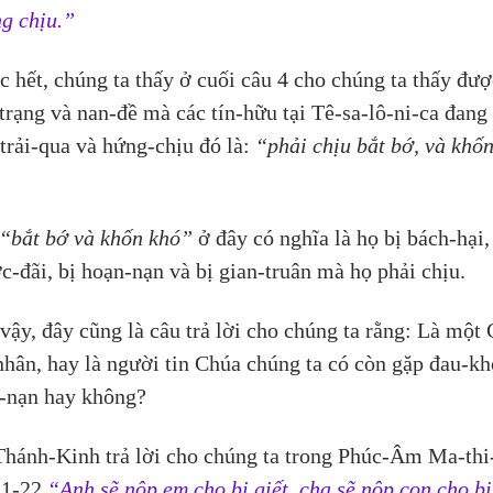
g chịu.”
c hết, chúng ta thấy ở cuối câu 4 cho chúng ta thấy đượ
-trạng và nan-đề mà các tín-hữu tại Tê-sa-lô-ni-ca đang 
trải-qua và hứng-chịu đó là: 
“phải chịu bắt bớ, và khốn
“bắt bớ và khốn khó”
 ở đây có nghĩa là họ bị bách-hại, 
c-đãi, bị hoạn-nạn và bị gian-truân mà họ phải chịu.
vậy, đây cũng là câu trả lời cho chúng ta rằng: Là một
nhân, hay là người tin Chúa chúng ta có còn gặp đau-kh
-nạn hay không?
Thánh-Kinh trả lời cho chúng ta trong Phúc-Âm Ma-thi
21-22 
“Anh sẽ nộp em cho bị giết, cha sẽ nộp con cho bị