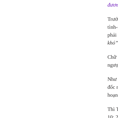
đươn
Trướ
tình
phải 
khó”
Chữ 
ngượ
Như 
đốc 
hoạn
Thì 
10: 