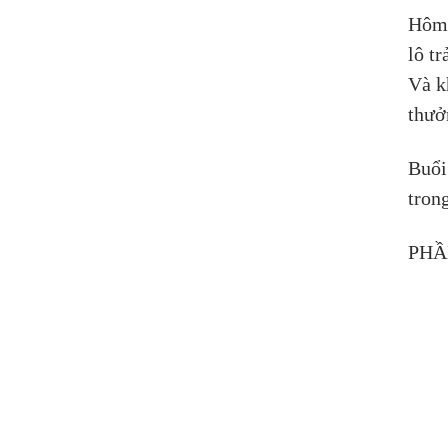
Hôm 
lô t
Và k
thưở
Buổi
trong
PHẦ