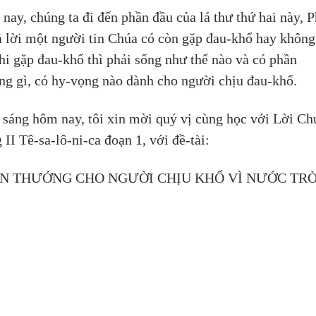
nay, chúng ta đi đến phần đầu của lá thư thứ hai này, 
rả lời một người tin Chúa có còn gặp đau-khổ hay không
hi gặp đau-khổ thì phải sống như thế nào và có phần 
ng gì, có hy-vọng nào dành cho người chịu đau-khổ.
 sáng hôm nay, tôi xin mời quý vị cùng học với Lời Ch
 II Tê-sa-lô-ni-ca đoạn 1, với đề-tài: 
N THƯỞNG CHO NGƯỜI CHỊU KHỔ VÌ NƯỚC TRỜ