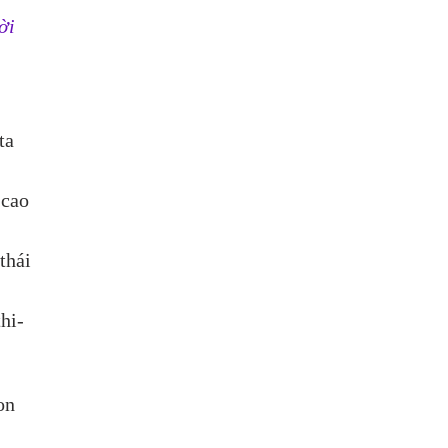
ời 
 
ta 
 cao 
thái 
hi-
on 
 