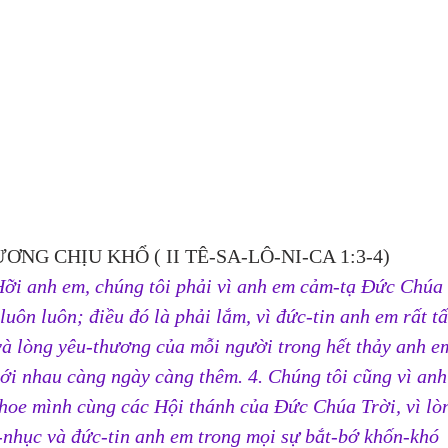
ƯƠNG CHỊU KHỔ ( II TÊ-SA-LÔ-NI-CA 1:3-4)
Hỡi anh em, chúng tôi phải vì anh em cảm-tạ Đức Chúa 
luôn luôn; điều đó là phải lắm, vì đức-tin anh em rất tấ
 và lòng yêu-thương của mỗi người trong hết thảy anh e
với nhau càng ngày càng thêm. 4. Chúng tôi cũng vì anh
hoe mình cùng các Hội thánh của Đức Chúa Trời, vì lò
-nhục và đức-tin anh em trong mọi sự bắt-bớ khốn-khó 