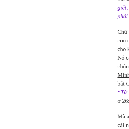
giết
phải
Chữ 
con 
cho k
Nó c
chún
Minh
bắt 
“Từ 
ơ 26:
Mà a
cái n