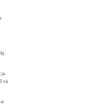
c 
 
bị 
 Cơ-
ổ và 
-ơ 
 