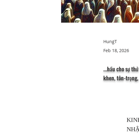
HungT
Feb 18, 2026
...hầu cho sự th
khen, tôn-trọng,
KIN
NHẬ