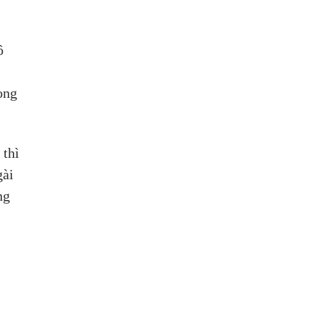
ô 
ong 
thì 
ài 
ng 