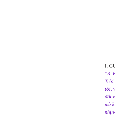
I. G
“3. 
Trời 
tới,
đối 
mà k
nhịn