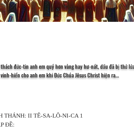
ử thách đức-tin anh em quý hơn vàng hay hư-nát, dầu đã bị thử lửa
 vinh-hiển cho anh em khi Đức Chúa Jêsus Christ hiện ra...
H THÁNH: II TÊ-SA-LÔ-NI-CA 1
P ĐỀ: