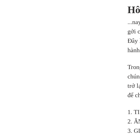
Hô
...n
gởi 
Đây 
hành
Tron
chún
trở l
để c
1. 
2. 
3. 