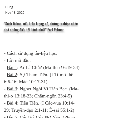
HungT
Nov 18, 2025
“Sách là bạn, nếu trân trọng nó, chúng ta được nhắc
nhở những điều tốt lành nhất” Earl Palmer.
- Cách sử dụng tài-liệu học.
- Lời mở đầu.
- 
Bài 1
: Ai Là Chủ? (Ma-thi-ơ 6:19-34)
- 
Bài 2
: Sự Tham Tiền. (I Ti-mô-thê 
6:6-16; Mác 10:17-31)
- 
Bài 3
: Nghẹt Ngòi Vì Tiền Bạc. (Ma-
thi-ơ 13:18-23; Châm-ngôn 23:4-5)
- 
Bài 4
: Tiêu Tiền. (I Các-vua 10:14-
29; Truyền-đạo 2:1-11; Ê-sai 55:1-2)
- 
Bài 5
: Cái Giá Của Nợ Nần. (Phục-