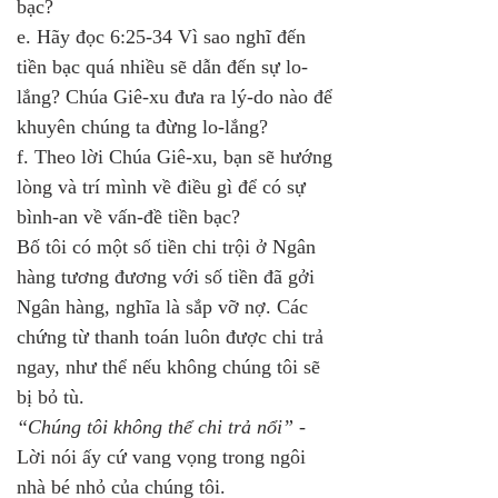
bạc?
e. Hãy đọc 6:25-34 Vì sao nghĩ đến 
tiền bạc quá nhiều sẽ dẫn đến sự lo-
lắng? Chúa Giê-xu đưa ra lý-do nào để 
khuyên chúng ta đừng lo-lắng?
f. Theo lời Chúa Giê-xu, bạn sẽ hướng 
lòng và trí mình về điều gì để có sự 
bình-an về vấn-đề tiền bạc?
Bố tôi có một số tiền chi trội ở Ngân 
hàng tương đương với số tiền đã gởi 
Ngân hàng, nghĩa là sắp vỡ nợ. Các 
chứng từ thanh toán luôn được chi trả 
ngay, như thể nếu không chúng tôi sẽ 
bị bỏ tù.
“Chúng tôi không thể chi trả nổi”
 - 
Lời nói ấy cứ vang vọng trong ngôi 
nhà bé nhỏ của chúng tôi.