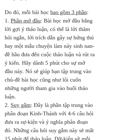
Do đó, mỗi bài học 
bao gồm 3 phần
:
1. 
Phần mở đầu
: Bài học mở đầu bằng 
lời gợi ý thảo luận, có thể là lời thăm 
hỏi ngắn, lời trích dẫn gây sự hứng thú 
hay một mẫu chuyện làm nảy sinh nan-
đề hầu đưa đến cuộc thảo luận và rút ra 
ý kiến. Hãy dành 5 phút cho sự mở 
đầu này. Nó sẽ giúp bạn tập trung vào 
chủ-đề bài học cũng như lôi cuốn 
những người tham gia vào buổi thảo 
luận.
2. 
Suy gẫm
: Đây là phần tập trung vào 
phân đoạn Kinh-Thánh với 4-6 câu hỏi 
đưa ra sự-kiện và ý nghĩa phân đoạn 
đó. Những câu hỏi suy gẫm này sẽ mất 
15 phút để thảo luận. Dữ-kiện về mỗi 