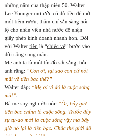
những năm của thập niên 50. Walter 
Lee Younger mơ ước có đủ tiền để mở 
một tiệm rượu, thậm chí sẵn sàng hối 
lộ cho nhân viên nhà nước để nhận 
giấy phép kinh doanh nhanh hơn. Đối 
với Walter 
tiền
 là “
chiếc vé
” bước vào 
đời sống sung mãn.
Mẹ anh ta là một tín-đồ sốt sắng, hỏi 
anh rằng: 
“Con ơi, tại sao con cứ nói 
mãi về tiền bạc thế?”
Walter đáp: 
“Mẹ ơi vì đó là cuộc sống 
mà!”
. 
Bà mẹ suy nghĩ rồi nói: 
“Ôi, bây giờ 
tiền bạc chính là cuộc sống. Trước đây 
sự tự-do mới là cuộc sống vậy mà bây 
giờ nó lại là tiền bạc. Chắc thế giới đã 