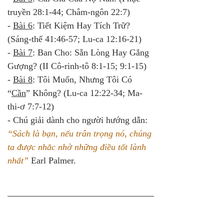
truyền 28:1-44; Châm-ngôn 22:7)
- 
Bài 6
: Tiết Kiệm Hay Tích Trữ? 
(Sáng-thế 41:46-57; Lu-ca 12:16-21)
- 
Bài 7
: Ban Cho: Sẵn Lòng Hay Gắng 
Gượng? (II Cô-rinh-tô 8:1-15; 9:1-15)
- 
Bài 8
: Tôi Muốn, Nhưng Tôi Có 
“
Cần
” Không? (Lu-ca 12:22-34; Ma-
thi-ơ 7:7-12)
- Chú giải dành cho người hướng dẫn:
“Sách là bạn, nếu trân trọng nó, chúng 
ta được nhắc nhở những điều tốt lành 
nhất” 
Earl Palmer.