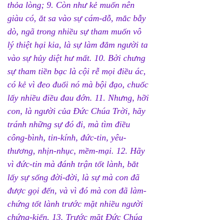
thỏa lòng; 9. Còn như kẻ muốn nên 
giàu có, ắt sa vào sự cám-dỗ, mắc bẫy 
dò, ngã trong nhiều sự tham muốn vô 
lý thiệt hại kia, là sự làm đắm người ta 
vào sự hủy diệt hư mất. 10. Bởi chưng 
sự tham tiền bạc là cội rễ mọi điều ác, 
có kẻ vì đeo đuổi nó mà bội đạo, chuốc 
lấy nhiều điều đau đớn. 11. Nhưng, hỡi 
con, là người của Đức Chúa Trời, hãy 
tránh những sự đó đi, mà tìm điều 
công-bình, tin-kính, đức-tin, yêu-
thương, nhịn-nhục, mềm-mại. 12. Hãy 
vì đức-tin mà đánh trận tốt lành, bắt 
lấy sự sống đời-đời, là sự mà con đã 
được gọi đến, và vì đó mà con đã làm-
chứng tốt lành trước mặt nhiều người 
chứng-kiến. 13. Trước mặt Đức Chúa 