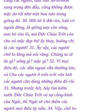
cùng các ngươi, dẫu vua Sa-lô-môn 
sang trọng đến đâu, cũng không được 
mặc áo tốt như một hoa nào trong 
giống đó. 30. Hỡi kẻ ít đức-tin, loài cỏ 
ngoài đồng, là giống nay còn sống, 
mai bỏ vào lò, mà Đức Chúa Trời còn 
cho nó mặc đẹp thể ấy thay, huống chi 
là các ngươi! 31. Ấy vậy, các ngươi 
chớ lo-lắng mà nói rằng: Chúng ta sẽ 
ăn gì? uống gì? mặc gì? 32. Vì mọi 
điều đó, các dân ngoại vẫn thường tìm, 
và Cha các ngươi ở trên trời vốn biết 
các ngươi cần dùng những điều đó rồi. 
33. Nhưng trước hết, hãy tìm kiếm 
nước Đức Chúa Trời và sự công-bình 
của Ngài, thì Ngài sẽ cho thêm các 
ngươi mọi điều ấy nữa. 34. Vậy, chớ lo-