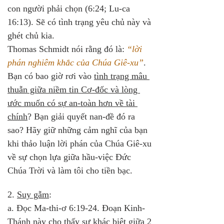
con người phải chọn (6:24; Lu-ca 
16:13). Sẽ có tình trạng yêu chủ này và 
ghét chủ kia. 
Thomas Schmidt nói rằng đó là: 
“lời 
phán nghiêm khắc của Chúa Giê-xu”
.
Bạn có bao giờ rơi vào 
tình trạng mâu 
thuẫn giữa niềm tin Cơ-đốc và lòng 
ước muốn có sự an-toàn hơn về tài 
chính
? Bạn giải quyết nan-đề đó ra 
sao? Hãy giữ những cảm nghĩ của bạn 
khi thảo luận lời phán của Chúa Giê-xu 
về sự chọn lựa giữa hầu-việc Đức 
Chúa Trời và làm tôi cho tiền bạc.
2. 
Suy gẫm
:
a. Đọc Ma-thi-ơ 6:19-24. Đoạn Kinh-
Thánh này cho thấy sự 
khác biệt giữa 2 