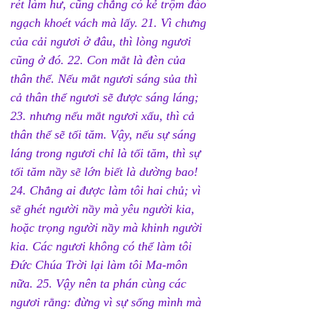
rét làm hư, cũng chẳng có kẻ trộm đào 
ngạch khoét vách mà lấy. 21. Vì chưng 
của cải ngươi ở đâu, thì lòng ngươi 
cũng ở đó. 22. Con mắt là đèn của 
thân thể. Nếu mắt ngươi sáng sủa thì 
cả thân thể ngươi sẽ được sáng láng; 
23. nhưng nếu mắt ngươi xấu, thì cả 
thân thể sẽ tối tăm. Vậy, nếu sự sáng 
láng trong ngươi chỉ là tối tăm, thì sự 
tối tăm nầy sẽ lớn biết là dường bao! 
24. Chẳng ai được làm tôi hai chủ; vì 
sẽ ghét người nầy mà yêu người kia, 
hoặc trọng người nầy mà khinh người 
kia. Các ngươi không có thể làm tôi 
Đức Chúa Trời lại làm tôi Ma-môn 
nữa. 25. Vậy nên ta phán cùng các 
ngươi rằng: đừng vì sự sống mình mà 