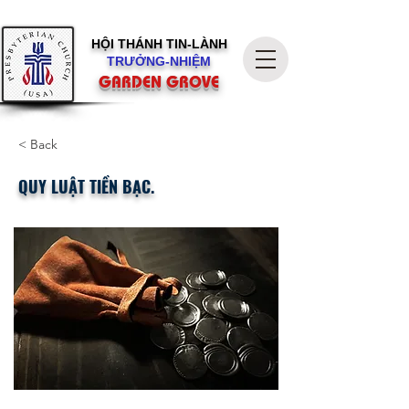
HỘI THÁNH
TIN-LÀNH
TRƯỞNG-NHIỆM
GARDEN GROVE
< Back
QUY LUẬT TIỀN BẠC.