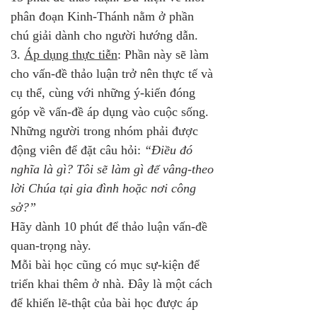
phân đoạn Kinh-Thánh nằm ở phần 
chú giải dành cho người hướng dẫn.
3. 
Áp dụng thực tiễn
: Phần này sẽ làm 
cho vấn-đề thảo luận trở nên thực tế và 
cụ thể, cùng với những ý-kiến đóng 
góp về vấn-đề áp dụng vào cuộc sống. 
Những người trong nhóm phải được 
động viên để đặt câu hỏi: 
“Điều đó 
nghĩa là gì? Tôi sẽ làm gì để vâng-theo 
lời Chúa tại gia đình hoặc nơi công 
sở?” 
Hãy dành 10 phút để thảo luận vấn-đề 
quan-trọng này.
Mỗi bài học cũng có mục sự-kiện để 
triển khai thêm ở nhà. Đây là một cách 
để khiến lẽ-thật của bài học được áp 