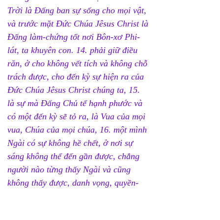
Trời là Đấng ban sự sống cho mọi vật, 
và trước mặt Đức Chúa Jêsus Christ là 
Đấng làm-chứng tốt nơi Bôn-xơ Phi-
lát, ta khuyên con. 14. phải giữ điều 
răn, ở cho không vết tích và không chỗ 
trách được, cho đến kỳ sự hiện ra của 
Đức Chúa Jêsus Christ chúng ta, 15. 
là sự mà Đấng Chủ tể hạnh phước và 
có một đến kỳ sẽ tỏ ra, là Vua của mọi 
vua, Chúa của mọi chúa, 16. một mình 
Ngài có sự không hề chết, ở nơi sự 
sáng không thể đến gần được, chẳng 
người nào từng thấy Ngài và cũng 
không thấy được, danh vọng, quyền-
năng thuộc về Ngài đời-đời! A-men. 
I Ti-mô-thê 6:6-16