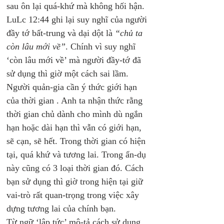
sau ôn lại quá-khứ mà không hối hận. 
LuLc 12:44 ghi lại suy nghĩ của người 
đầy tớ bất-trung và dại dột là 
“chủ ta 
còn lâu mới về”
. Chính vì suy nghĩ 
‘còn lâu mới về’ mà người đầy-tớ đã 
sử dụng thì giờ một cách sai lầm.
Người quản-gia cần ý thức giới hạn 
của thời gian . Anh ta nhận thức rằng 
thời gian chủ dành cho mình dù ngắn 
hạn hoặc dài hạn thì vẫn có giới hạn, 
sẽ cạn, sẽ hết. Trong thời gian có hiện 
tại, quá khứ và tương lai. Trong ẩn-dụ 
này cũng có 3 loại thời gian đó. Cách 
bạn sử dụng thì giờ trong hiện tại giữ 
vai-trò rất quan-trọng trong việc xây 
dựng tương lai của chính bạn. 
Từ ngữ ‘lập tức’ mô-tả cách sử dụng 