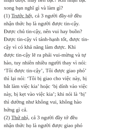
nhận được mấy nén bạc? Khi nhận bạc 
xong bạn nghĩ gì và làm gì? 
(1) 
Trước hế
t, cả 3 người đầy-tớ đều 
nhận thức họ là người được tin-cậy. 
Được chủ tin-cậy, nên vui hay buồn? 
Được tin-cậy vì tánh-hạnh tốt, được tin-
cậy vì có khả năng làm được. Khi 
được tin-cậy lẽ ra phải vui-mừng và tự 
hào, tuy nhiên nhiều người thay vì nói: 
‘Tôi được tin-cậy’, Tôi được giao phó’ 
thì lại nói: ‘Tôi bị giao cho việc này, bị 
bắt làm việc kia’ hoặc ‘bị dính vào việc 
này, bị kẹt vào việc kia’; khi nói là ‘bị’ 
thì dường như không vui, không hào 
hứng gì cả. 
(2) 
Thứ nh
ì, cả 3 người đầy tớ đều 
nhận thức họ là người được giao phó 