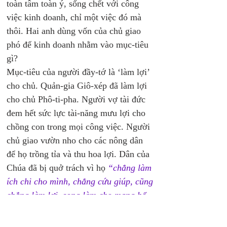
toàn tâm toàn ý, sống chết với công 
việc kinh doanh, chỉ một việc đó mà 
thôi. Hai anh dùng vốn của chủ giao 
phó để kinh doanh nhằm vào mục-tiêu 
gì?
Mục-tiêu của người đầy-tớ là ‘làm lợi’ 
cho chủ. Quản-gia Giô-xép đã làm lợi 
cho chủ Phô-ti-pha. Người vợ tài đức 
đem hết sức lực tài-năng mưu lợi cho 
chồng con trong mọi công việc. Người 
chủ giao vườn nho cho các nông dân 
để họ trồng tỉa và thu hoa lợi. Dân của 
Chúa đã bị quở trách vì họ 
“chẳng làm 
ích chi cho mình, chẳng cứu giúp, cũng 
chẳng làm lợi, song làm cho mang hổ 
mang nhuốc”
 (ÊsIs 30:5).
Người đầy-tớ biết rằng chủ không giao 