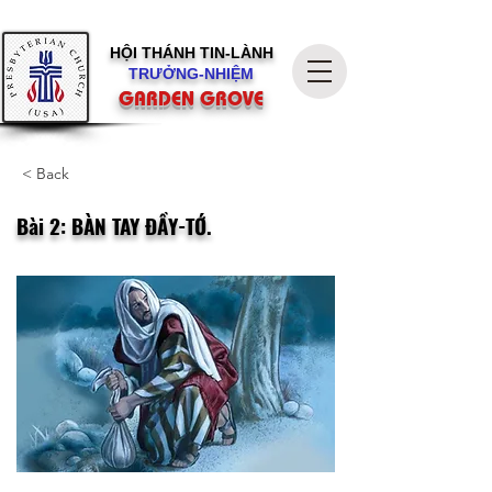
HỘI THÁNH
TIN-LÀNH
TRƯỞNG-NHIỆM
GARDEN GROVE
< Back
Bài 2: BÀN TAY ĐẦY-TỚ.