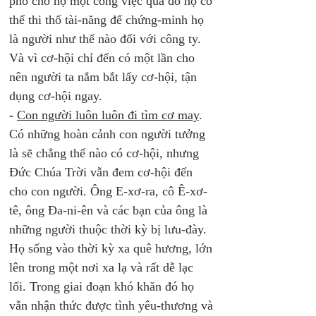
phó cho họ một công việc qua đó họ có 
thể thi thố tài-năng để chứng-minh họ 
là người như thế nào đối với công ty. 
Và vì cơ-hội chỉ đến có một lần cho 
nên người ta nắm bắt lấy cơ-hội, tận 
dụng cơ-hội ngay.
-
Con người luôn luôn đi tìm cơ may
. 
Có những hoàn cảnh con người tưởng 
là sẽ chẳng thể nào có cơ-hội, nhưng 
Đức Chúa Trời vẫn đem cơ-hội đến 
cho con người. Ông E-xơ-ra, cô Ê-xơ-
tê, ông Đa-ni-ên và các bạn của ông là 
những người thuộc thời kỳ bị lưu-đày. 
Họ sống vào thời kỳ xa quê hương, lớn 
lên trong một nơi xa lạ và rất dễ lạc 
lối. Trong giai đoạn khó khăn đó họ 
vẫn nhận thức được tình yêu-thương và 