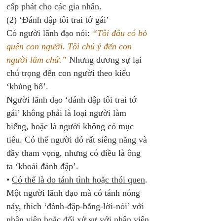
cấp phát cho các gia nhân. 
(2) ‘Đánh đập tôi trai tớ gái’ 
Có người lãnh đạo nói: 
“Tôi đâu có bỏ 
quên con người. Tôi chú ý đến con 
người lắm chứ.”
 Nhưng đương sự lại 
chú trọng đến con người theo kiểu 
‘khủng bố’. 
Người lãnh đạo ‘đánh đập tôi trai tớ 
gái’ không phải là loại người làm 
biếng, hoặc là người không có mục 
tiêu. Có thể người đó rất siêng năng và 
đầy tham vọng, nhưng có điều là ông 
ta ‘khoái đánh đập’.
• 
Có thể là do tánh tình hoặc thói quen
. 
Một người lãnh đạo mà có tánh nóng 
nảy, thích ‘đánh-đập-bằng-lời-nói’ với 
nhân viên hoặc đối xử sự với nhân viên 