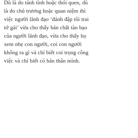
Dù là do tánh tình hoặc thói quen, dù 
là do chủ trương hoặc quan niệm thì 
việc người lãnh đạo ‘đánh đập tôi trai 
tớ gái’ vừa cho thấy bản chất tàn bạo 
của người lãnh đạo, vừa cho thấy họ 
xem nhẹ con người, coi con người 
không ra gì và chỉ biết coi trọng công 
việc và chỉ biết có bản thân mình.
Nếu phát xuất từ tính tình hoặc thói 
quen mà người lãnh đạo ‘đánh đập tôi 
trai tớ gái’ thì đó là biểu hiện của 
người không thắng được bản ngã xấu 
xa của mình.
Nếu phát xuất từ quan niệm hoặc chủ 
trương mà người lãnh đạo ‘đánh đập 
tôi trai tớ gái’ thì đó là biểu hiện của 
người tìm kiếm uy quyền theo cách 