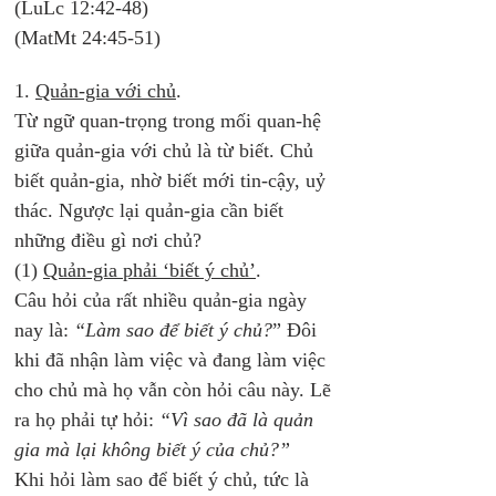
(LuLc 12:42-48)
(MatMt 24:45-51) 
1. 
Quản-gia với chủ
. 
Từ ngữ quan-trọng trong mối quan-hệ 
giữa quản-gia với chủ là từ biết. Chủ 
biết quản-gia, nhờ biết mới tin-cậy, uỷ 
thác. Ngược lại quản-gia cần biết 
những điều gì nơi chủ? 
(1) 
Quản-gia phải ‘biết ý chủ’
. 
Câu hỏi của rất nhiều quản-gia ngày 
nay là: 
“Làm sao để biết ý chủ?
” Đôi 
khi đã nhận làm việc và đang làm việc 
cho chủ mà họ vẫn còn hỏi câu này. Lẽ 
ra họ phải tự hỏi: 
“Vì sao đã là quản 
gia mà lại không biết ý của chủ?”
Khi hỏi làm sao để biết ý chủ, tức là 