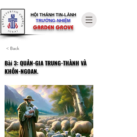
HỘI THÁNH
TIN-LÀNH
TRƯỞNG-NHIỆM
GARDEN GROVE
< Back
Bài 3: QUẢN-GIA TRUNG-THÀNH VÀ
KHÔN-NGOAN.