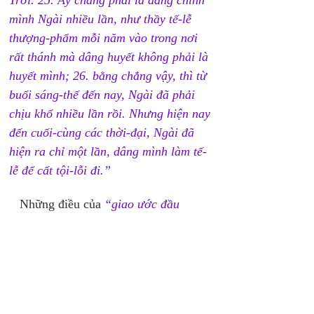
Trời. 
25. 
Ấy chẳng phải là dâng chính 
mình Ngài nhiều lần, như thầy tế-lễ 
thượng-phẩm mỗi năm vào trong nơi 
rất thánh mà dâng huyết không phải là 
huyết mình; 
26. 
bằng chẳng vậy, thì từ 
buổi sáng-thế đến nay, Ngài đã phải 
chịu khổ nhiều lần rồi. Nhưng hiện nay 
đến cuối-cùng các thời-đại, Ngài đã 
hiện ra chỉ một lần, dâng mình làm tế-
lễ để cất tội-lỗi đi.”
   Những điều của 
“giao ước đầu 
tiên”
 được thiết lập riêng với huyết của 
sự hy sinh; các điều này được gọi là 
“những tượng chỉ (mô phỏng) về các 
vật trên trời”
 và 
“những kiểu mẫu 
thật”
 (câu 23-24). Đoạn này dạy rằng 