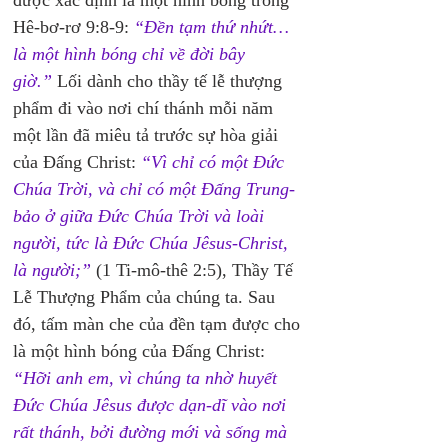
được xác định là một hình bóng trong 
Hê-bơ-rơ 9:8-9: 
“Đền tạm thứ nhứt… 
là một hình bóng chỉ về đời bây 
giờ.”
 Lối dành cho thầy tế lễ thượng 
phẩm đi vào nơi chí thánh mỗi năm 
một lần đã miêu tả trước sự hòa giải 
của Đấng Christ: 
“Vì chỉ có một Đức 
Chúa Trời, và chỉ có một Đấng Trung-
bảo ở giữa Đức Chúa Trời và loài 
người, tức là Đức Chúa Jêsus-Christ, 
là người;”
 (1 Ti-mô-thê 2:5), Thầy Tế 
Lễ Thượng Phẩm của chúng ta. Sau 
đó, tấm màn che của đền tạm được cho 
là một hình bóng của Đấng Christ: 
“Hỡi anh em, vì chúng ta nhờ huyết 
Đức Chúa Jêsus được dạn-dĩ vào nơi 
rất thánh, bởi đường mới và sống mà 