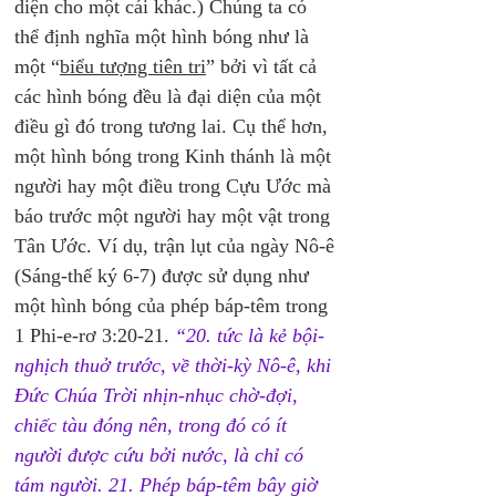
diện cho một cái khác.) Chúng ta có 
thể định nghĩa một hình bóng như là 
một “
biểu tượng tiên tri
” bởi vì tất cả 
các hình bóng đều là đại diện của một 
điều gì đó trong tương lai. Cụ thể hơn, 
một hình bóng trong Kinh thánh là một 
người hay một điều trong Cựu Ước mà 
báo trước một người hay một vật trong 
Tân Ước. Ví dụ, trận lụt của ngày Nô-ê 
(Sáng-thế ký 6-7) được sử dụng như 
một hình bóng của phép báp-têm trong 
1 Phi-e-rơ 3:20-21. 
“
20. 
tức là kẻ bội-
nghịch thuở trước, về thời-kỳ Nô-ê, khi 
Đức Chúa Trời nhịn-nhục chờ-đợi, 
chiếc tàu đóng nên, trong đó có ít 
người được cứu bởi nước, là chỉ có 
tám người. 
21. 
Phép báp-têm bây giờ 