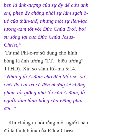
bèn là ảnh-tượng của sự ấy để cứu anh 
em, phép ấy chẳng phải sự làm sạch ô-
uế của thân-thể, nhưng một sự liên-lạc 
lương-tâm tốt với Đức Chúa Trời, bởi 
sự sống lại của Đức Chúa Jêsus-
Christ,”
 Từ mà Phi-e-rơ sử dụng cho hình 
bóng là ảnh tượng (TT, “
biểu tượng
” 
TTHD). Xin so sánh Rô-ma 5:14. 
“Nhưng từ A-đam cho đến Môi-se, sự 
chết đã cai-trị cả đến những kẻ chẳng 
phạm tội giống như tội của A-đam, là 
người làm hình-bóng của Đấng phải 
đến.”
   Khi chúng ta nói rằng một người nào 
đó là hình bóng của Đấng Christ, 