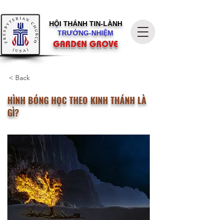
HỘI THÁNH
TIN-LÀNH
TRƯỞNG-NHIỆM
GARDEN GROVE
< Back
HÌNH BÓNG HỌC THEO KINH THÁNH LÀ
GÌ?