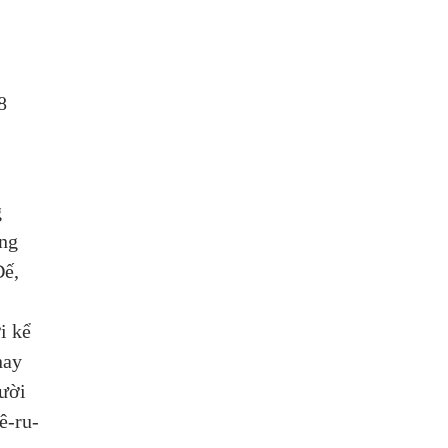
8
 
ng 
ế, 
i kể 
nay 
ười 
ê-ru-