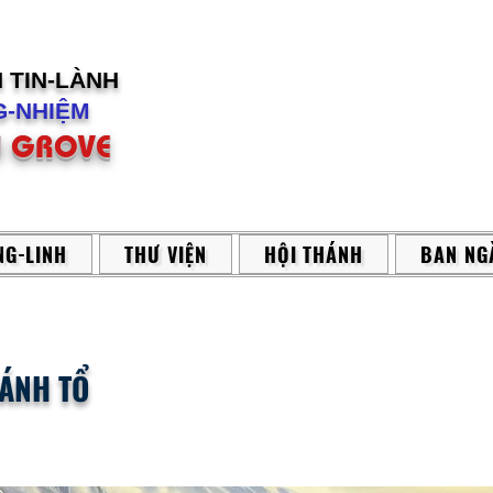
H
TIN-LÀNH
-NHIỆM
 GROVE
G-LINH
THƯ VIỆN
HỘI THÁNH
BAN NG
HÁNH TỔ