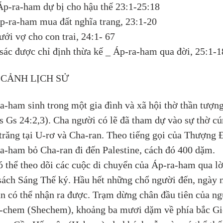
 Áp-ra-ham dự bị cho hậu thế 23:1-25:18
p-ra-ham mua đất nghĩa trang, 23:1-20
ưới vợ cho con trai, 24:1- 67
-sác được chỉ định thừa kế _ Áp-ra-ham qua đời, 25:1-1
 CẢNH LỊCH SỬ
a-ham sinh trong một gia đình và xã hội thờ thần tượng
s Gs 24:2,3). Cha người có lẽ đã tham dự vào sự thờ cú
trăng tại U-rơ và Cha-ran. Theo tiếng gọi của Thượng Đ
a-ham bỏ Cha-ran đi đến Palestine, cách đó 400 dặm.
ó thể theo dõi các cuộc di chuyển của Áp-ra-ham qua lờ
sách Sáng Thế ký. Hầu hết những chổ người đến, ngày 
ẫn có thể nhận ra được. Trạm dừng chân đầu tiên của ng
i-chem (Shechem), khoảng ba mươi dặm về phía bắc Gi