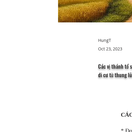
HungT
Oct 23, 2023
Các vị thánh tổ 
di cư từ thung l
CÁC
* 
Đọ