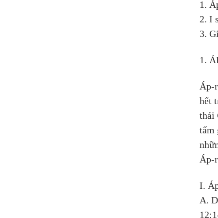
1. Á
2. I
3. G
1. 
Áp-r
hết 
thái
tấm 
nhữn
Áp-r
I. Á
A. D
12:1