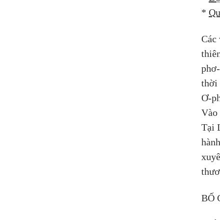
* 
Qu
Các 
thiê
phơ-
thời
Ơ-ph
Vào 
Tại 
hành
xuyê
thươ
BỐ 