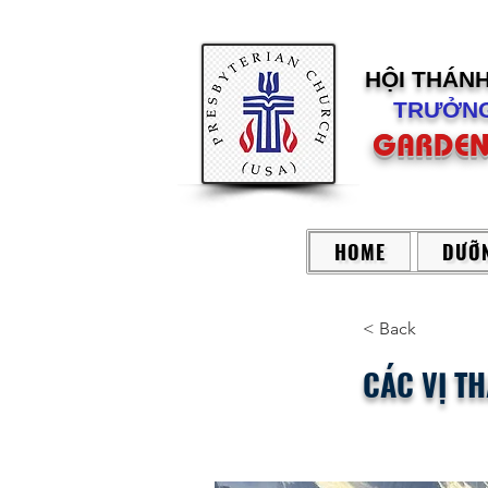
HỘI THÁN
TRƯỞNG
GARDEN
HOME
DƯỠN
< Back
CÁC VỊ T