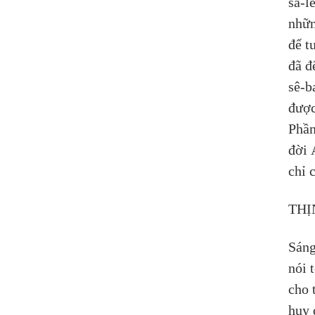
sa-l
nhữn
để t
đã đ
sê-b
được
Phần
đời 
chỉ 
THỊ
Sáng
nói 
cho 
huy 