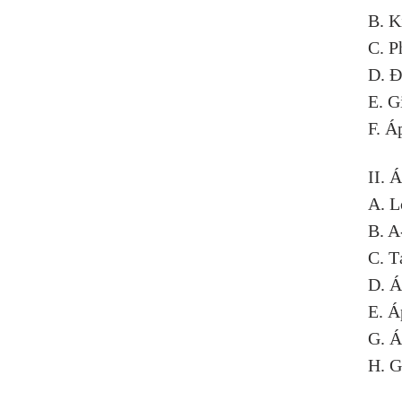
B. K
C. P
D. Đ
E. G
F. Á
II. 
A. L
B. A
C. T
D. Á
E. Á
G. Á
H. G