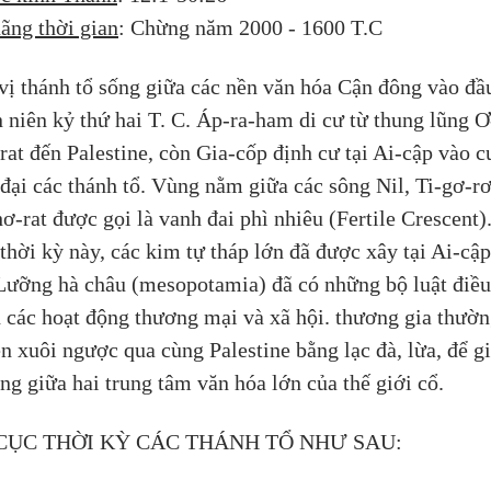
ãng thời gian
: Chừng năm 2000 - 1600 T.C
vị thánh tổ sống giữa các nền văn hóa Cận đông vào đầ
n niên kỷ thứ hai T. C. Áp-ra-ham di cư từ thung lũng Ơ
rat đến Palestine, còn Gia-cốp định cư tại Ai-cập vào c
 đại các thánh tổ. Vùng nằm giữa các sông Nil, Ti-gơ-rơ
ơ-rat được gọi là vanh đai phì nhiêu (Fertile Crescent)
thời kỳ này, các kim tự tháp lớn đã được xây tại Ai-cập
Lưỡng hà châu (mesopotamia) đã có những bộ luật điều
 các hoạt động thương mại và xã hội. thương gia thườn
n xuôi ngược qua cùng Palestine bằng lạc đà, lừa, để gi
ng giữa hai trung tâm văn hóa lớn của thế giới cổ.
CỤC THỜI KỲ CÁC THÁNH TỔ NHƯ SAU: