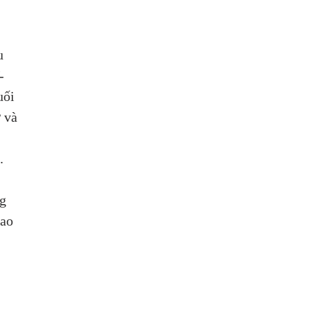
u 
-
uối 
 và 
.
. 
 
g 
ao 