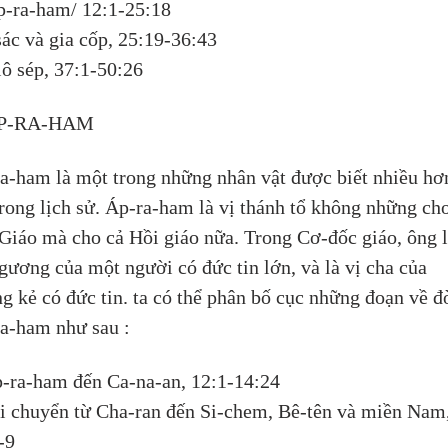
p-ra-ham/ 12:1-25:18
 sác và gia cốp, 25:19-36:43
iô sép, 37:1-50:26
ÁP-RA-HAM
a-ham là một trong những nhân vật được biết nhiều hơ
trong lịch sử. Áp-ra-ham là vị thánh tổ không những ch
 Giáo mà cho cả Hồi giáo nữa. Trong Cơ-đốc giáo, ông l
gương của một người có đức tin lớn, và là vị cha của 
g kẻ có đức tin. ta có thể phân bố cục những đoạn về đ
a-ham như sau :
p-ra-ham đến Ca-na-an, 12:1-14:24
i chuyển từ Cha-ran đến Si-chem, Bê-tên và miền Nam,
-9