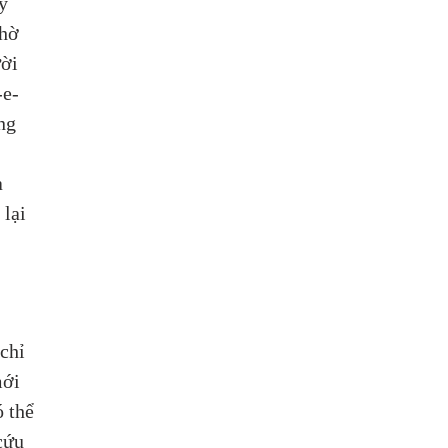
y 
hờ 
ời 
-e-
ng 
 
lại 
chỉ 
ới 
 thể 
cứu 