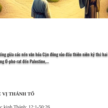
sống giữa các nền văn hóa Cận đông vào đầu thiên niên kỷ thứ hai
ũng Ơ-phơ-rat đến Palestine,...
 VỊ THÁNH TỔ
c kinh Thánh
: 12:1-50:26