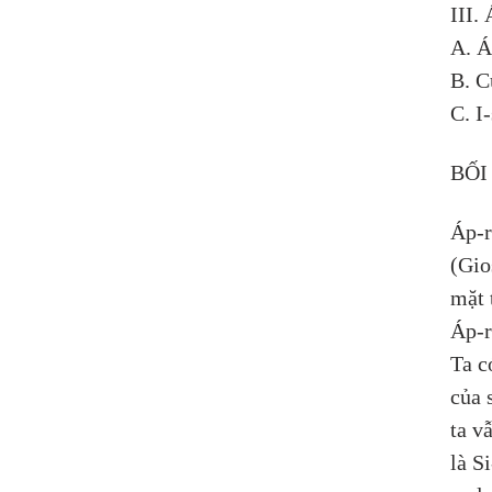
III.
A. Á
B. C
C. I
BỐI
Áp-r
(Gio
mặt 
Áp-r
Ta c
của 
ta v
là S