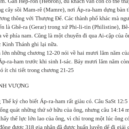
em. Gần Hếp-rôn (Hebron), du khách vẫn còn có thể thấ
g cây sồi Mam-rê (Mamre), nơi Áp-ra-ham dựng bàn t
ương thông với Thượng Đế. Các thành phố khác mà ngư
ến là Ghê-ra (Gerar) trong xứ Phi-li-tin (Philistine), Bê
a về phía nam. Cũng là một chuyến đi qua Ai-cập của ô
 Kinh Thánh ghi lại nữa.
 lớn những chương 12-20 nói về hai mươi lăm năm của
Áp-ra-ham trước khi sinh I-sác. Bảy mươi lăm năm còn 
có ít chi tiết trong chương 21-25
NH VƯỢNG
 Thế ký cho biết Áp-ra-ham rất giàu có. Câu SaSt 12:5 
tổng quát những thứ sở hữu của ông, nhưng câu 14:14 m
thấy thế lực lớn lao của ông, vì chỉ trong một lúc ông có
động được 318 gia nhân đã được huấn luyện dể đi giải 