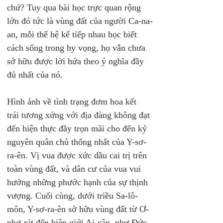
chứ? Tuy qua bài học trực quan rộng 
lớn đó tức là vùng đất của người Ca-na-
an, mỗi thế hệ kế tiếp nhau học biết 
cách sống trong hy vọng, họ vẫn chưa 
sở hữu được lời hứa theo ý nghĩa đầy 
đủ nhất của nó.
Hình ảnh về tình trạng đơm hoa kết 
trái tương xứng với địa đàng không đạt 
đến hiện thực đầy trọn mãi cho đến kỷ 
nguyên quân chủ thống nhất của Y-sơ-
ra-ên. Vị vua được xức dầu cai trị trên 
toàn vùng đất, và dân cư của vua vui 
hưởng những phước hạnh của sự thịnh 
vượng. Cuối cùng, dưới triều Sa-lô-
môn, Y-sơ-ra-ên sở hữu vùng đất từ Ơ-
phơ-rát đến biên giới Ai-cập, như Đức 