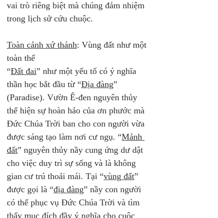
vai trò riêng biệt mà chúng đảm nhiệm 
trong lịch sử cứu chuộc.
Toàn cảnh xứ thánh
: Vùng đất như một 
toàn thể
“
Đất đai
” như một yếu tố có ý nghĩa 
thần học bắt đầu từ “
Địa đàng
” 
(Paradise). Vườn Ê-đen nguyên thủy 
thể hiện sự hoàn hảo của ơn phước mà 
Đức Chúa Trời ban cho con người vừa 
được sáng tạo làm nơi cư ngụ. “
Mảnh 
đất
” nguyên thủy nầy cung ứng dư dật 
cho việc duy trì sự sống và là không 
gian cư trú thoải mái. Tại “
vùng đất
” 
được gọi là “
địa đàng
” nầy con người 
có thể phục vụ Đức Chúa Trời và tìm 
thấy mục đích đầy ý nghĩa cho cuộc 