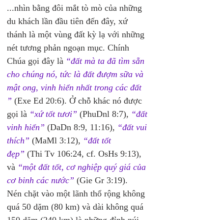
...nhìn bằng đôi mắt tò mò của những 
du khách lần đầu tiên đến đây, xứ 
thánh là một vùng đất kỳ lạ với những 
nét tương phản ngoạn mục. Chính 
Chúa gọi đây là 
“đất mà ta đã tìm sẵn 
cho chúng nó, tức là đất đượm sữa và 
mật ong, vinh hiển nhất trong các đất 
”
 (Exe Ed 20:6). Ở chỗ khác nó được 
gọi là 
“xứ tốt tươi”
 (PhuDnl 8:7), 
“đất 
vinh hiển”
 (DaDn 8:9, 11:16), 
“đất vui 
thích”
 (MaMl 3:12), 
“đất tốt 
đẹp”
 (Thi Tv 106:24, cf. OsHs 9:13), 
và 
“một đất tốt, cơ nghiệp quý giá của 
cơ binh các nước”
 (Gie Gr 3:19). 
Nén chặt vào một lãnh thổ rộng không 
quá 50 dặm (80 km) và dài không quá 