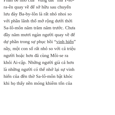
Phần bé nhỏ của “vùng đất” mà Y-sơ-
ra-ên quay về để sở hữu sau chuyến 
lưu đày Ba-by-lôn là rất nhỏ nhoi so 
với phần lãnh thổ mở rộng dưới thời 
Sa-lô-môn năm trăm năm trước. Chưa 
đầy năm mươi ngàn người quay về để 
dự phần trong sự phục hồi “
vinh hiển
” 
nầy, một con số rất nhỏ so với cả triệu 
người hoặc hơn đã cùng Môi-se ra 
khỏi Ai-cập. Những người già cả hơn 
là những người có thể nhớ lại sự vinh 
hiển của đền thờ Sa-lô-môn bật khóc 
khi họ thấy nền móng khiêm tốn của 
đền thờ được khôi phục (Exo Er 3:2). 
Đây không thể là địa đàng được!
Không
, 
không phải đâu
.