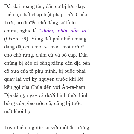
Đất đai hoang tàn, dân cư bị lưu đày. 
Liên tục bất chấp luật pháp Đức Chúa 
Trời, họ đi đến chỗ đáng sợ là lo-
ammi, nghĩa là 
“không- phải- dân- ta
” 
(OsHs 1:9). Vùng đất phì nhiêu mang 
dáng dấp của một sa mạc, một nơi ở 
cho chó rừng, chim cú và bò cạp. Dân 
chúng bị kéo đi bằng xiềng đến địa bàn 
cổ xưa của tổ phụ mình, bị buộc phải 
quay lại với kỷ nguyên trước khi lời 
kêu gọi của Chúa đến với Áp-ra-ham. 
Địa đàng, ngay cả dưới hình thức hình 
bóng của giao ước cũ, cũng bị tước 
mất khỏi họ.
Tuy nhiên, ngược lại với một ấn tượng 