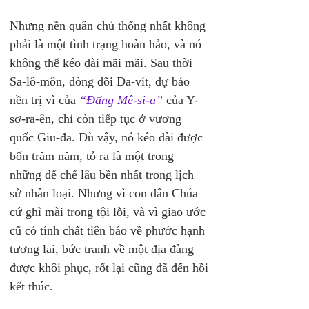
Nhưng nền quân chủ thống nhất không 
phải là một tình trạng hoàn hảo, và nó 
không thể kéo dài mãi mãi. Sau thời 
Sa-lô-môn, dòng dõi Đa-vít, dự báo 
nền trị vì của 
“Đấng Mê-si-a”
 của Y-
sơ-ra-ên, chỉ còn tiếp tục ở vương 
quốc Giu-đa. Dù vậy, nó kéo dài được 
bốn trăm năm, tỏ ra là một trong 
những đế chế lâu bền nhất trong lịch 
sử nhân loại. Nhưng vì con dân Chúa 
cứ ghì mài trong tội lỗi, và vì giao ước 
cũ có tính chất tiên báo về phước hạnh 
tương lai, bức tranh về một địa đàng 
được khôi phục, rốt lại cũng đã đến hồi 
kết thúc.