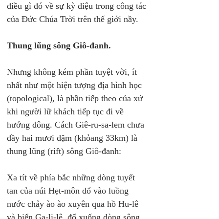
điều gì đó về sự kỳ diệu trong công tác 
của Đức Chúa Trời trên thế giới nầy.
Thung lũng sông Giô-đanh.
Nhưng không kém phần tuyệt vời, ít 
nhất như một hiện tượng địa hình học 
(topological), là phần tiếp theo của xứ 
khi người lữ khách tiếp tục đi về 
hướng đông. Cách Giê-ru-sa-lem chưa 
đầy hai mươi dặm (khỏang 33km) là 
thung lũng (rift) sông Giô-đanh:
Xa tít về phía bắc những dòng tuyết 
tan của núi Hẹt-môn đổ vào luồng 
nước chảy ào ào xuyên qua hồ Hu-lê 
và biển Ga-li-lê, đổ xuống dòng sông 