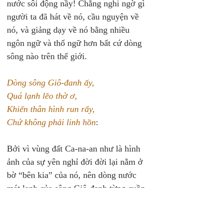
nước sôi động nầy! Chẳng nghi ngờ gì 
người ta đã hát về nó, cầu nguyện về 
nó, và giảng dạy về nó bằng nhiều 
ngôn ngữ và thổ ngữ hơn bất cứ dòng 
sông nào trên thế giới.
Dòng sông Giô-đanh ấy,
Quá lạnh lẽo thờ ơ,
Khiến thân hình run rẩy,
Chứ không phải linh hồn
:
Bởi vì vùng đất Ca-na-an như là hình 
ảnh của sự yên nghỉ đời đời lại nằm ở 
bờ “bên kia” của nó, nên dòng nước 
mát lạnh của sông Giô-đanh từng cuồn 
cuộn trôi qua lịch sử như một vạch 
phân chia biểu tượng giữa thế giới nầy 