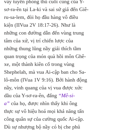
vây tuyến phòng thủ cuối cùng của Y-
sơ-ra-ên tại La-ki và sai sứ giả đến Giê-
ru-sa-lem, đòi họ đầu hàng vô điều 
kiện (IIVua 2V 18:17-26). Như là 
những con đường dẫn đến vùng trung 
tâm của xứ, vị trí chiến lược của 
những thung lũng nầy giải thích tầm 
quan trọng của món quà hồi môn Ghê-
xe, một thành kiên cố trong vùng 
Shephelah, mà vua Ai-cập ban cho Sa-
lô-môn (IVua 1V 9:16). Bởi hành động 
nầy, vinh quang của vị vua được xức 
dầu của Y-sơ-ra-ên, đấng 
“Mê-si-
a”
 của họ, được nhìn thấy khi ông 
thực sự vô hiệu hoá mọi khả năng tấn 
công quân sự của cường quốc Ai-cập. 
Dù sự nhượng bộ nầy có bị che phủ 