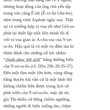
nhưng hoạt động của ông chủ yếu tập 
trung vào cảng Ê-lát (Ê-xi-ôn Ghe-be), 
nằm trong vịnh Aqabah ngày nay. Thật 
sự có trường hợp vị vua tốt như Giô-sa-
phát lại thiết lập một liên minh tồi tệ 
với vị vua gian ác A-cha-xia của Y-sơ-
ra-ên. Hậu quả là có một vụ đắm tàu bi 
thảm dành cho những nỗ lực nhằm 
“
chinh phục thế giới
” bằng đường biển 
của Y-sơ-ra-ên (cf. IISu 2Sb 20:35-37). 
Đến một tầm mức lớn hơn, vùng dồng 
bằng duyên hải vẫn cứ là một lãnh thổ 
không chiếm hữu được trong lịch sử 
phát triển của Y-sơ-ra-ên, mặc dù tác 
gỉa Thi-thiên cứ đứng chiêm ngưỡng 
những người đi biển xuống tàu, chăm 