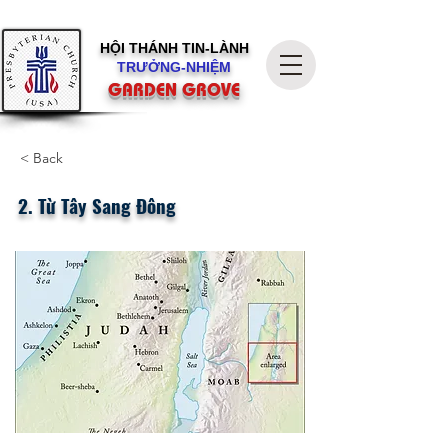
HỘI THÁNH
TIN-LÀNH
TRƯỞNG-NHIỆM
GARDEN GROVE
< Back
2. Từ Tây Sang Đông