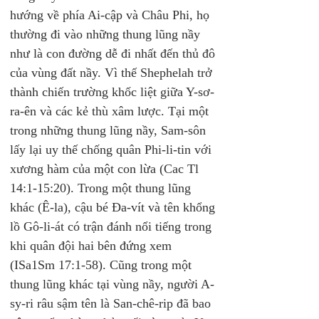
hướng về phía Ai-cập và Châu Phi, họ 
thường đi vào những thung lũng nầy 
như là con đường dễ đi nhất đến thủ đô 
của vùng đất nầy. Vì thế Shephelah trở 
thành chiến trường khốc liệt giữa Y-sơ-
ra-ên và các kẻ thù xâm lược. Tại một 
trong những thung lũng nầy, Sam-sôn 
lấy lại uy thế chống quân Phi-li-tin với 
xương hàm của một con lừa (Cac Tl 
14:1-15:20). Trong một thung lũng 
khác (Ê-la), cậu bé Đa-vít và tên khổng 
lồ Gô-li-át có trận đánh nổi tiếng trong 
khi quân đội hai bên đứng xem 
(ISa1Sm 17:1-58). Cũng trong một 
thung lũng khác tại vùng nầy, người A-
sy-ri râu sậm tên là San-chê-rip đã bao 