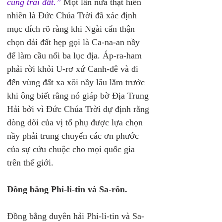
cùng trái đất.”
 Một lần nữa thật hiển 
nhiên là Đức Chúa Trời đã xác định 
mục đích rõ ràng khi Ngài cẩn thận 
chọn dải đất hẹp gọi là Ca-na-an nầy 
để làm cầu nối ba lục địa. Áp-ra-ham 
phải rời khỏi U-rơ xứ Canh-đê và đi 
đến vùng đất xa xôi nầy lâu lắm trước 
khi ông biết rằng nó giáp bờ Địa Trung 
Hải bởi vì Đức Chúa Trời dự định rằng 
dòng dõi của vị tổ phụ được lựa chọn 
nầy phải trung chuyển các ơn phước 
của sự cứu chuộc cho mọi quốc gia 
trên thế giới.
Đồng bằng Phi-li-tin và Sa-rôn.
Đồng bằng duyên hải Phi-li-tin và Sa-