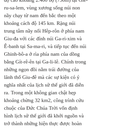
độ cao khoảng 2.400 bộ (730m) tại Giê-
ru-sa-lem, vùng xương sống núi non 
nầy chạy từ nam đến bắc theo một 
khoảng cách độ 145 km. Rặng núi 
trung tâm nầy nối Hêp-rôn ở phía nam 
Giu-đa với các đỉnh núi Ga-ri-xim và 
Ê-banh tại Sa-ma-ri, và tiếp tục đến núi 
Ghinh-bô-a ở rìa phía nam của dồng 
bằng Gít-rê-ên tại Ga-li-lê. Chính trong 
những ngọn đồi nằm trái đường của 
lãnh thổ Giu-đê mà các sự kiện có ý 
nghĩa nhất của lịch sử thế giới đã diễn 
ra. Trong một không gian chật hẹp 
khoảng chừng 32 km2, công trình cứu 
chuộc của Đức Chúa Trời vốn định 
hình lịch sử thế giới đã khởi nguồn và 
trở thành những hiện thực được hoàn 