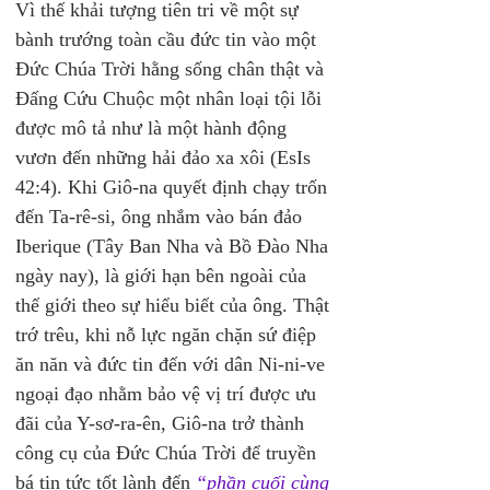
Vì thế khải tượng tiên tri về một sự 
bành trướng toàn cầu đức tin vào một 
Đức Chúa Trời hằng sống chân thật và 
Đấng Cứu Chuộc một nhân loại tội lỗi 
được mô tả như là một hành động 
vươn đến những hải đảo xa xôi (EsIs 
42:4). Khi Giô-na quyết định chạy trốn 
đến Ta-rê-si, ông nhắm vào bán đảo 
Iberique (Tây Ban Nha và Bồ Đào Nha 
ngày nay), là giới hạn bên ngoài của 
thế giới theo sự hiểu biết của ông. Thật 
trớ trêu, khi nỗ lực ngăn chặn sứ điệp 
ăn năn và đức tin đến với dân Ni-ni-ve 
ngoại đạo nhằm bảo vệ vị trí được ưu 
đãi của Y-sơ-ra-ên, Giô-na trở thành 
công cụ của Đức Chúa Trời để truyền 
bá tin tức tốt lành đến 
“phần cuối cùng 