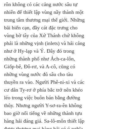
rôn không có các cảng nước sâu tự 
nhiên để thiết lập vùng nầy thành một 
trung tâm thương mại thế giới. Những 
bãi biển cạn, đầy cát đặc trưng cho 
vùng bờ tây của Xứ Thánh chứ không 
phải là những vịnh (inlets) và hải cảng 
như ở Hy-lạp và Ý. Đây đó trong 
những thành phố như Ách-ca-lôn, 
Giốp-bê, Đô-rơ, và A-cô, cũng có 
những vùng nước đủ sâu cho tàu 
thuyền ra vào. Người Phê-ni-xi và các 
cư dân Ty-rơ ở phía bắc trở nên khéo 
léo trong việc buôn bán bằng đường 
thủy. Nhưng người Y-sơ-ra-ên không 
bao giờ nổi tiếng về những thành tựu 
hàng hải đáng giá. Sa-lô-môn thiết lập 
được thương mại hàng hải có ý nghĩa, 