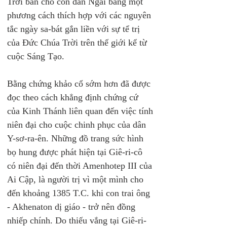
Trời ban cho con dân Ngài bằng một 
phương cách thích hợp với các nguyên 
tắc ngày sa-bát gắn liền với sự tể trị 
của Đức Chúa Trời trên thế giới kể từ 
cuộc Sáng Tạo.
Bằng chứng khảo cổ sớm hơn đã được 
đọc theo cách khẳng định chứng cứ 
của Kinh Thánh liên quan đến việc tính 
niên đại cho cuộc chinh phục của dân 
Y-sơ-ra-ên. Những đồ trang sức hình 
bọ hung được phát hiện tại Giê-ri-cô 
có niên đại đến thời Amenhotep III của 
Ai Cập, là người trị vì một mình cho 
đến khoảng 1385 T.C. khi con trai ông 
- Akhenaton dị giáo - trở nên đồng 
nhiếp chính. Do thiếu vắng tại Giê-ri-