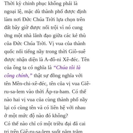
Thời kỳ chinh phục không phải là 
ngoại lệ, mặc dù thành phố được định 
làm nơi Đức Chúa Trời lựa chọn trên 
đất bây giờ được nổi trội vì nó cung 
ứng một nhà lãnh đạo giữa các kẻ thù 
của Đức Chúa Trời. Vị vua của thành 
quốc nổi tiếng nầy trong thời Giô-suê 
được nhận diện là A-đô-ni Xê-đéc. Tên 
của ông ta có nghĩa là 
“Chúa tôi là 
công chính,”
 thật sự đồng nghĩa với 
tên Mên-chi-xê-đéc, tên của vị vua Giê-
ru-sa-lem vào thời Áp-ra-ham. Có thể 
nào hai vị vua của cùng thành phố nầy 
lại có cùng tên và có liên hệ với nhau 
ở một mức độ nào đó không? 
Có thể nào chỉ có một triều đại đã cai 
trị trên Giê-ru-sa-lem suốt năm trăm 