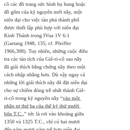
cô các đồ trang sức hình bọ hung hoặc 
đồ gốm của kỷ nguyên mới nầy, một 
niên đại cho việc tàn phá thành phố 
được thiết lập phù hợp với niên đại 
Kinh Thánh trong IVua 1V 6:1 
(Gartang 1948, 135; cf. Pfeiffer 
1966,308). Tuy nhiên, những cuộc điều 
tra các tàn tích của Giê-ri-cô sau nầy 
đã giải thích bằng chứng nầy theo một 
cách nhập nhằng hơn. Dù vậy ngay cả 
những lời giải thích nầy đã đặt niên đại 
cho sự chiếm đóng trễ nhất thành Giê-
ri-cô trong kỷ nguyên nầy “
vào một 
phần tư thứ ba của thế kỷ thứ mười 
bốn T.C.
,” tức là rơi vào khoảng giữa 
1350 và 1325 T.C., chỉ có hai mươi 
đến năm mươi năm trễ hơn niên đại 