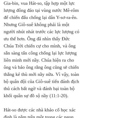
Gia-bin, vua Hát-so, tập hợp một lực 
lượng đông đảo tại vùng nước Mê-rôm 
để chiến đấu chống lại dân Y-sơ-ra-ên. 
Nhưng Giô-suê không phải là một 
người nhút nhát trước các lực lượng có 
ưu thế hơn. Ông đã nhìn thấy Đức 
Chúa Trời chiến cự cho mình, và ông 
sẵn sàng tấn công chống lại lực lượng 
liên minh mới nầy. Chúa hiện ra cho 
ông và bảo ông rằng ông cũng sẽ chiến 
thắng kẻ thù mới nầy nữa. Vì vậy, toàn 
bộ quân đội của Giô-suê tiến đánh địch 
thủ cách bất ngờ và đánh bại toàn bộ 
khối quân sự đồ sộ nầy (11:1-20).
Hát-so được các nhà khảo cổ học xác 
định là nằm trên một trong các ngọn 