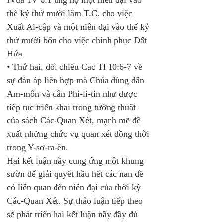
IVua 1V 6:1 ủng hộ một niên đại vào 
thế kỷ thứ mười lăm T.C. cho việc 
Xuất Ai-cập và một niên đại vào thế kỷ 
thứ mười bốn cho việc chinh phục Đất 
Hứa. 
• Thứ hai, đối chiếu Cac Tl 10:6-7 về 
sự đàn áp liên hợp mà Chúa dùng dân 
Am-môn và dân Phi-li-tin như được 
tiếp tục triển khai trong tường thuật 
của sách Các-Quan Xét, mạnh mẽ đề 
xuất những chức vụ quan xét đồng thời 
trong Y-sơ-ra-ên. 
Hai kết luận nầy cung ứng một khung 
sườn để giải quyết hầu hết các nan đề 
có liên quan đến niên đại của thời kỳ 
Các-Quan Xét. Sự thảo luận tiếp theo 
sẽ phát triển hai kết luận nầy đầy đủ 