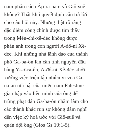
năm phân cách Áp-ra-ham và Giô-suê 
không? Thật khó quyết định câu trả lời 
cho câu hỏi nầy. Nhưng thật rõ ràng 
đặc điểm công chính được tìm thấy 
trong Mên-chi-xê-đéc không được 
phản ánh trong con người A-đô-ni Xê-
đéc. Khi những nhà lãnh đạo của thành 
phố Ga-ba-ôn lân cận tình nguyện đầu 
hàng Y-sơ-ra-ên, A-đô-ni Xê-đéc khởi 
xướng việc triệu tập nhiều vị vua Ca-
na-an nổi bật của miền nam Palestine 
gia nhập vào liên minh của ông để 
trừng phạt dân Ga-ba-ôn nhằm làm cho 
các thành khác run sợ không dám nghĩ 
đến việc ký hoà ước với Giô-suê và 
quân đội ông (Gios Gs 10:1-5).