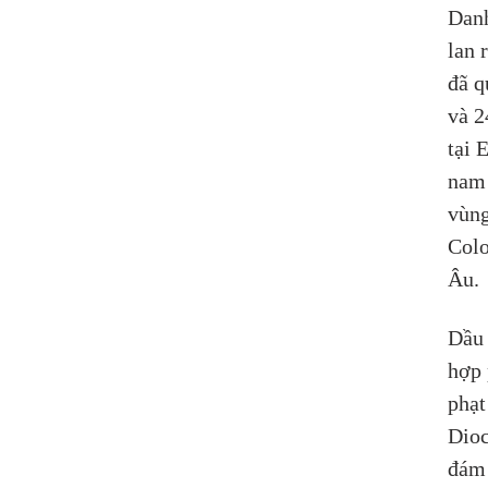
Danh
lan 
đã q
và 2
tại 
nam 
vùng
Colo
Âu.
Dầu 
hợp 
phạt
Dioc
đám 