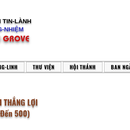
H
TIN-LÀNH
-NHIỆM
 GROVE
G-LINH
THƯ VIỆN
HỘI THÁNH
BAN NG
H THẮNG LỢI
 Đến 500)