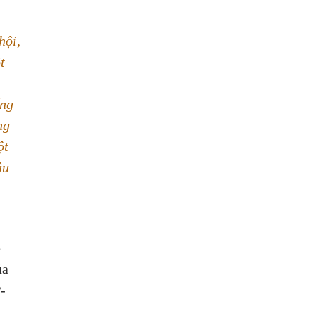
hội, 
t 
ng 
ng 
ột 
âu 
 
 
úa 
-