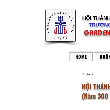
HỘI THÁN
TRƯỞNG
GARDEN
HOME
DƯỠN
< Back
HỘI THÁN
(Năm 300