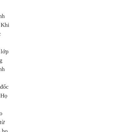
nh 
 Khi 
 
 lớp 
g 
nh 
đốc 
 Họ 
o 
từ 
 họ 