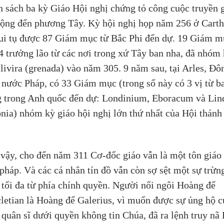
 sách ba kỳ Giáo Hội nghị chứng tỏ công cuộc truyền g
rộng đến phương Tây. Kỳ hội nghị họp năm 256 ở Carth
ui tụ được 87 Giám mục từ Bắc Phi đến dự. 19 Giám m
4 trưởng lão từ các nơi trong xứ Tây ban nha, đã nhóm 
Elivira (grenada) vào năm 305. 9 năm sau, tại Arles, Đô
nước Pháp, có 33 Giám mục (trong số này có 3 vị từ ba
 trong Anh quốc đến dự: Londinium, Eboracum và Li
nia) nhóm kỳ giáo hội nghị lớn thứ nhất của Hội thánh
vậy, cho đến năm 311 Cơ-đốc giáo vẫn là một tôn giáo 
pháp. Và các cá nhân tín đồ vẫn còn sợ sệt một sự trừn
 tối đa từ phía chính quyền. Người nối ngôi Hoàng đế 
letian là Hoàng đế Galerius, vì muốn được sự ủng hộ c
quân sĩ dưới quyền không tin Chúa, đã ra lệnh truy nã 