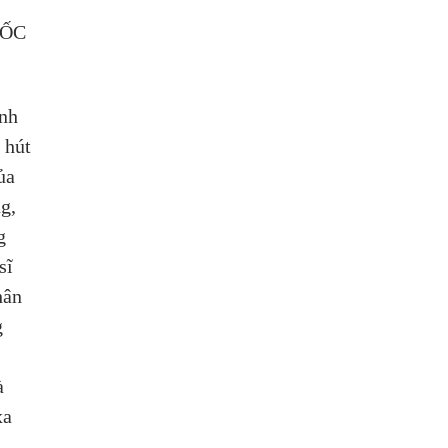
ỐC 
nh 
 hút 
ủa 
g, 
g 
sĩ 
hân 
 
à 
xa 