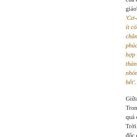
giáo
'Cơ-
ít c
chân
phúc
hợp 
thàn
nhóm
hết'.
Giữa
Tron
quá 
Trời
đốc 