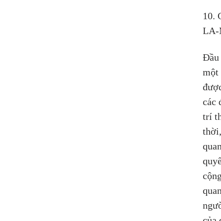
10.
LA
Đầu 
một 
được
các 
trí 
thời
quan
quyế
cộng
quan
ngườ
của 