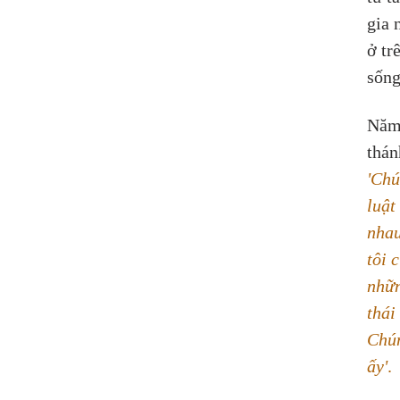
gia 
ở tr
sống
Năm 
thán
'Chú
luật
nhau
tôi 
nhữn
thái
Chún
ấy'
.