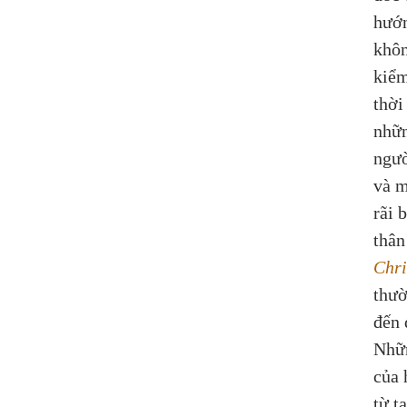
hướn
khôn
kiểm
thời
nhữn
ngườ
và m
rãi 
thân
Chri
thườ
đến 
Nhữn
của 
từ t