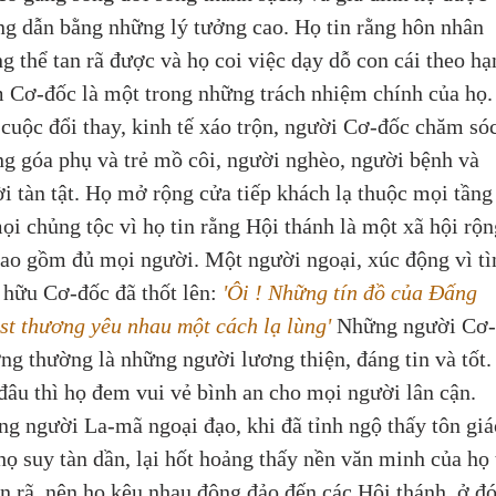
g dẫn bằng những lý tưởng cao. Họ tin rằng hôn nhân 
g thể tan rã được và họ coi việc dạy dỗ con cái theo hạ
 Cơ-đốc là một trong những trách nhiệm chính của họ.
 cuộc đổi thay, kinh tế xáo trộn, người Cơ-đốc chăm sóc
g góa phụ và trẻ mồ côi, người nghèo, người bệnh và 
i tàn tật. Họ mở rộng cửa tiếp khách lạ thuộc mọi tầng
ọi chủng tộc vì họ tin rằng Hội thánh là một xã hội rộn
bao gồm đủ mọi người. Một người ngoại, xúc động vì tì
 hữu Cơ-đốc đã thốt lên: 
'Ôi ! Những tín đồ của Đấng 
st thương yêu nhau một cách lạ lùng'
 Những người Cơ-
ng thường là những người lương thiện, đáng tin và tốt.
đâu thì họ đem vui vẻ bình an cho mọi người lân cận. 
g người La-mã ngoại đạo, khi đã tỉnh ngộ thấy tôn giá
họ suy tàn dần, lại hốt hoảng thấy nền văn minh của họ 
an rã, nên họ kêu nhau đông đảo đến các Hội thánh, ở đó