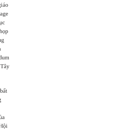
iáo 
age 
ục 
họp 
ng 
 
ndum 
 Tây 
bất 
g 
ủa 
Hội 