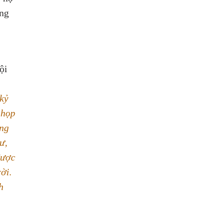
ng 
 
ội 
kỷ 
 họp 
ng 
ư, 
được 
ời. 
h 