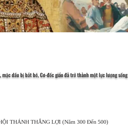
, mặc dầu bị bắt bớ, Cơ-đốc giáo đã trở thành một lực lượng sốn
. HỘI THÁNH THẮNG LỢI (Năm 300 Đến 500)