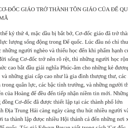
 CƠ-ĐỐC GIÁO TRỞ THÀNH TÔN GIÁO CỦA ĐẾ QU
-MÃ
thế kỷ thứ 4, mặc dầu bị bắt bớ, Cơ-đốc giáo đã trở thà
lực lượng sống động trong Đế quốc. Lúc đầu nó chỉ thu
 những người nghèo và thiếu học đến khi phẩm hạnh c
đời sống Cơ-đốc trở nên rõ rệt, thì những người học rộn
thức cao bắt đầu giải nghĩa Phúc-âm cho những kẻ đươn
, và những giai cấp cao như là gia đình thượng thư, các 
 trong quân lực, các bậc tỉnh trưởng, và những người t
n của Hoàng đế đều đến tiếp nhận niềm tin mới. Những
 đồng Cơ-đốc đã được thiết lập tại các thành phố lớn 
h Địa Trung Hải càng ngày càng thu hút nhiều người v
i ta thành lập đưọc nhiều Hội thánh cả đến những nơi 
đế quốc. Tác giả Edwyn Bevan viết trong sách 'Cơ-đốc 