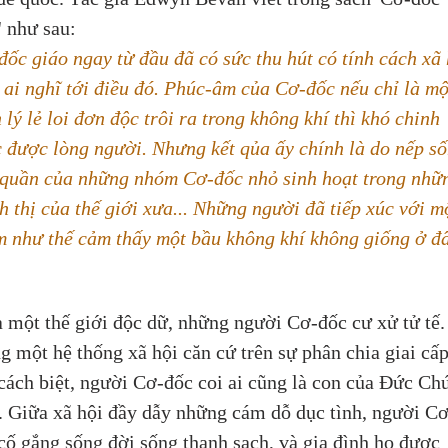
' như sau:
đốc giáo ngay từ đầu đã có sức thu hút có tính cách xã 
ó ai nghĩ tới điều đó. Phúc-âm của Cơ-đốc nếu chỉ là mộ
 lý lẻ loi đơn độc trôi ra trong không khí thì khó chinh 
 được lòng người. Nhưng kết qủa ấy chính là do nếp số
quần của những nhóm Cơ-đốc nhỏ sinh hoạt trong nhữ
h thị của thế giới xưa... Những người đã tiếp xúc với m
 như thế cảm thấy một bầu không khí không giống ở đ
 một thế giới độc dữ, những người Cơ-đốc cư xử tử tế.
g một hệ thống xã hội căn cứ trên sự phân chia giai cấp
cách biệt, người Cơ-đốc coi ai cũng là con của Đức Ch
. Giữa xã hội đầy dẫy những cám dỗ dục tình, người Cơ
cố gắng sống đời sống thanh sạch, và gia đình họ được 