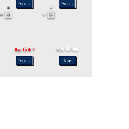
Đọc...
Đọc...
Môn-Đồ Hóa
Bạn Là Ai ?
Đọc...
Đọc
HỘI THÁNH TIN LÀNH TRƯỞNG NHIỆM GARDEN GROVE
Quận Cam-vùng nam California
​11832 South Euclid St, Garden Grove,
CA. 92840
Orange County​-Southern California
​Tel:
714-638-4422
Email:
vpcgg.ca@gmail.com
SUBSCRIBE FOR EMAILS
Enter your email here*