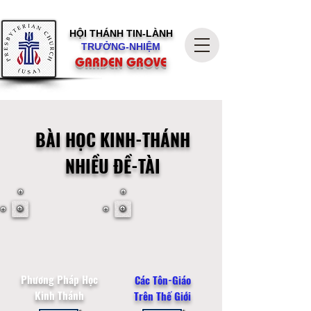
HỘI THÁNH
TIN-LÀNH
TRƯỞNG-NHIỆM
GARDEN GROVE
BÀI HỌC KINH-THÁNH
NHIỀU ĐỀ-TÀI
Phương Pháp Học
Các Tôn-Giáo
Kinh Thánh
Trên Thế Giới