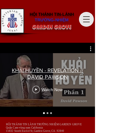
HỘI THÁNH
TIN-LÀNH
TRƯỞNG-NHIỆM
GARDEN GROVE
KHẢI HUYỀN - REVELATION //
DAVID PAWSON
Watch Now
HỘI THÁNH TIN LÀNH TRƯỞNG NHIỆM GARDEN GROVE
Quận Cam-vùng nam California
​11832 South Euclid St, Garden Grove,
CA. 92840