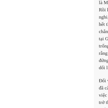
là M
Rồi 
nghi
hết 
chẳn
tại 
trốn
rằng
đứng
dối 
Đối 
đã c
việc
trở 