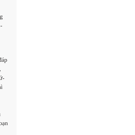
g 
-
đáp 
 
ứ-
ì 
 
oạn 