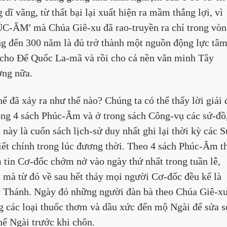
g dĩ vãng, từ thất bại lại xuất hiện ra mầm thắng lợi, vì 
C-ÂM' mà Chúa Giê-xu đã rao-truyền ra chỉ trong vòn
g đến 300 năm là đủ trở thành một nguồn động lực tâm
 cho Đế Quốc La-mã và rồi cho cả nền văn minh Tây 
ng nữa.
hể đã xảy ra như thế nào? Chúng ta có thể thấy lời giải 
ong 4 sách Phúc-Âm và ở trong sách Công-vụ các sứ-đồ,
 này là cuốn sách lịch-sử duy nhất ghi lại thời kỳ các S
iết chính trong lúc đương thời. Theo 4 sách Phúc-Âm th
 tin Cơ-đốc chớm nở vào ngày thứ nhất trong tuần lễ, 
 mà từ đó về sau hết thảy mọi người Cơ-đốc đều kể là 
 Thánh. Ngày đó những người đàn bà theo Chúa Giê-xu
 các loại thuốc thơm và dầu xức đến mộ Ngài để sửa s
thể Ngài trước khi chôn.