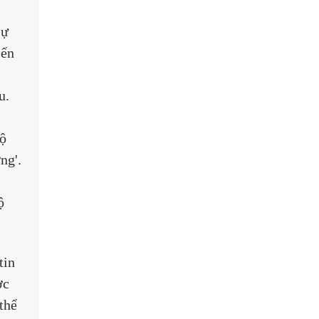
ự 
iến 
u. 
ộ 
ng'. 
ộ 
tin 
ợc 
thể 