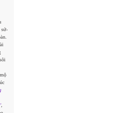
u 
 sứ-
àn. 
ài 
 
sôi 
 mộ 
úc 
g 
 
'
, 
eo 