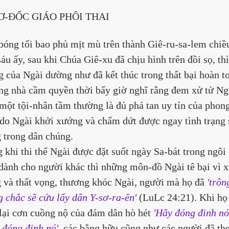
CƠ-ĐỐC GIÁO PHÔI THAI
bóng tối bao phủ mịt mù trên thành Giê-ru-sa-lem chiề
sáu ấy, sau khi Chúa Giê-xu đã chịu hình trên đồi sọ, thì
 của Ngài dường như đã kết thúc trong thất bại hoàn to
g nhà cầm quyền thời bấy giờ nghĩ rằng đem xử tử Ng
một tội-nhân tầm thường là đủ phá tan uy tín của phong
 do Ngài khởi xướng và chấm dứt được ngay tình trạng 
 trong dân chúng. 
 khi thi thể Ngài được đặt suốt ngày Sa-bát trong ngôi
dành cho người khác thì những môn-đồ Ngài tê bại vì x
 và thất vọng, thương khóc Ngài, người mà họ đã
'trôn
 chắc sẽ cứu lấy dân Y-sơ-ra-ên' 
(LuLc 24:21). Khi họ
lại cơn cuồng nộ của đám dân hò hét 
'Hãy đóng đinh nó
 đóng đinh nó'
, các bằng hữu cũng như các người đã th