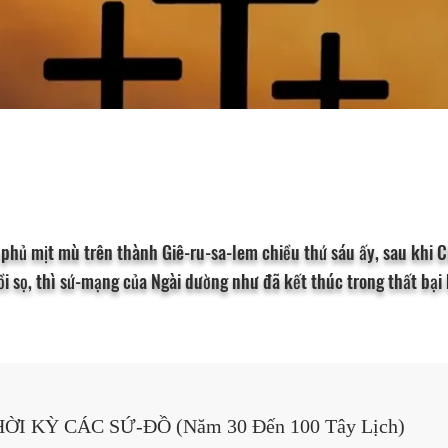
 phủ mịt mù trên thành Giê-ru-sa-lem chiều thứ sáu ấy, sau khi 
ồi sọ, thì sứ-mạng của Ngài dường như đã kết thúc trong thất bại 
THỜI KỲ CÁC SỨ-ĐỒ (Năm 30 Đến 100 Tây Lịch) 