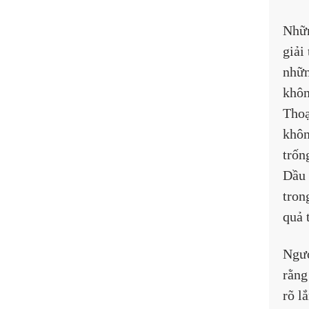
Nhữn
giải
nhữn
khôn
Thoạ
khôn
trốn
Dầu 
tron
quả 
Ngượ
rằng
rõ l