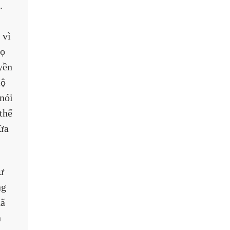
. 
 vì 
ọ 
yền 
ộ 
nói 
thể 
ừa 
ư 
ng 
ã 
 