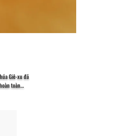
Chúa Giê-xu đã
hoàn toàn...