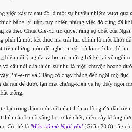
g việc xảy ra sau đó là một sự huyền nhiệm vượt qua s
 thích bằng lý luận, tuy nhiên những việc đó cũng đã kh
g kẻ theo Chúa Giê-xu tin quyết rằng sự chết của Ngài 
g phải là một kết thúc mà trái lại, chính là một khởi đầ
t tiên những môn-đồ nghe tin các bà kia nói lại thì họ 
g hiểu nổi ý nghĩa và họ coi những lời kể lại về ngôi m
g và câu nói của thiên-sứ như là một 'chuyện hoang đườ
vậy Phi-e-rơ và Giăng có chạy thẳng đến ngôi mộ đục 
g đá núi để được tận mắt chứng-kiến và họ thấy ngôi m
thật trống.
c lại trong đám môn-đồ của Chúa ai là người đầu tiên 
 Chúa của họ đã sống lại từ kẻ chết, điều này không đư
ắm. Có thể là 
'Môn-đồ mà Ngài yêu'
 (GiGa 20:8) cũg có 