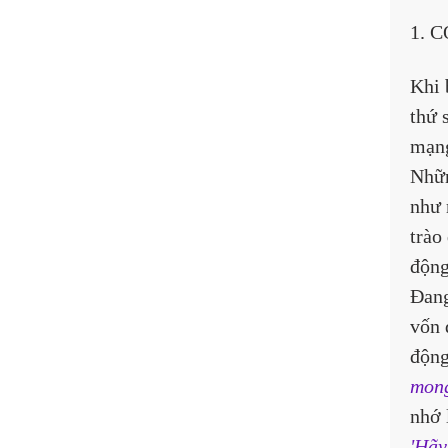
1. 
Khi 
thứ 
mạng
Nhữn
như 
trào
động
Đang
vốn 
động
mong
nhớ 
'Hãy