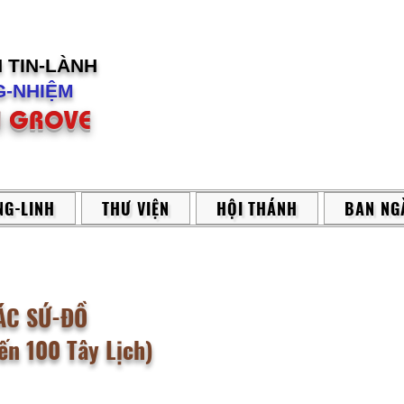
H
TIN-LÀNH
-NHIỆM
 GROVE
G-LINH
THƯ VIỆN
HỘI THÁNH
BAN NG
ÁC SỨ-ĐỒ
n 100 Tây Lịch)