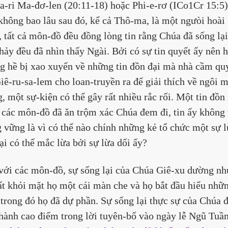
a-ri Ma-đơ-len (20:11-18) hoặc Phi-e-rơ (ICo1Cr 15:5)
không bao lâu sau đó, kể cả Thô-ma, là một ngưòi hoài 
, tất cả môn-đồ đều đồng lòng tin rằng Chúa đã sống lại
thảy đều đã nhìn thấy Ngài. Bởi có sự tin quyết ấy nên h
g hề bị xao xuyến về những tin đồn đại mà nhà cầm qu
Giê-ru-sa-lem cho loan-truyền ra để giải thích về ngôi m
g, một sự-kiện có thể gây rất nhiều rắc rối. Một tin đồn 
 các môn-đồ đã ăn trộm xác Chúa đem đi, tin ấy không 
 vững là vì có thể nào chính những kẻ tổ chức một sự l
lại có thể mắc lừa bởi sự lừa dối ấy?
với các môn-đồ, sự sống lại của Chúa Giê-xu dường nh
ất khỏi mặt họ một cái màn che và họ bắt đầu hiểu nhữ
 trong đó họ đã dự phần. Sự sống lại thực sự của Chúa đ
thành cao điểm trong lời tuyên-bố vào ngày lễ Ngũ Tuần