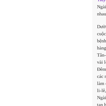
Ngài
nhau
Dườn
cuộc
bệnh
hàng
Tân-
vài 
Đêm 
các 
làm 
li-l
Ngài
tan 