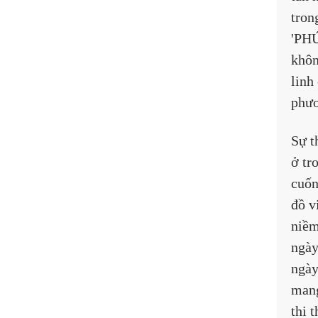
tron
'PHÚ
khôn
linh
phươ
Sự t
ở tr
cuốn
đồ v
niềm
ngày
ngày
mang
thi 