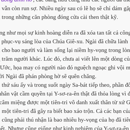
 vẫn còn run sợ. Nhiều ngày sau có lẽ họ sẽ chỉ dám gặ
 trong những căn phòng đóng cửa cài then thật kỹ.
g như mọi sự kinh hoàng diễn ra đã xóa tan tất cả côn
 phục-vụ sáng lòa của Chúa Giê-xu. Ngài đã chữa lành 
 cho bao người và làm sống lại niềm hy-vọng trong lòn
 trăm người khác. Lúc đó, chưa ai viết lên một dòng củ
Ước, họa may có người nào đó nguệch ngoạc ghi vội m
lời Ngài đã phán phòng hờ sẽ quên chăng. 
thứ sáu ấy và trong suốt ngày Sa-bát tiếp theo, phần đ
nhân vật cầm quyền tại Y-sơ-ra-ên thật đã thỏa lòng vì đ
câm miệng được một tiên-tri vô danh xuất thân từ xứ G
ê, một tiên-tri đã gây ra biết bao xáo trộn. Cả các bạn củ
 cũng phải thú nhận là bao nhiêu hy-vọng của họ đã tiê
hết. Nhưng cũng giống như kinh nghiệm của Y-sơ-ra-ên