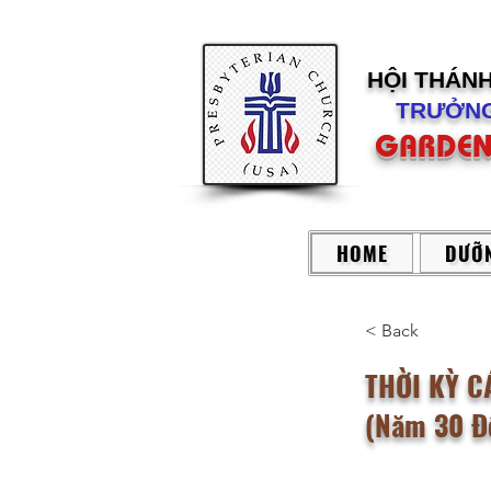
HỘI THÁN
TRƯỞNG
GARDEN
HOME
DƯỠN
< Back
THỜI KỲ C
(Năm 30 Đế