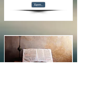
Xem...
Thánh Kinh Lược Truyện - tập 3
• Phim được dàn dựng trong Kinh Thánh Cựu-ước.
• Miền Đất Hứa Của Dân Y-sơ-ra-ên.