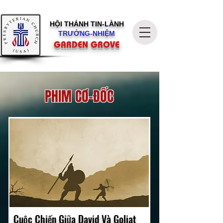
HỘI THÁNH
TIN-LÀNH
TRƯỞNG-NHIỆM
GARDEN GROVE
PHIM CƠ-ĐỐC
Cuộc Chiến Giữa David Và Goliat